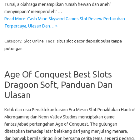
Tunai, a olahraga menampilkan rumah hewan dan aneh”
menyimpann’ memperoleh”…
Read More: Cash Mine Skywind Games Slot Review Pertaruhan
Terpercaya, Ulasan Dan… »
Category:
Slot Online
Tags:
situs slot gacor deposit pulsa tanpa
potongan
Age Of Conquest Best Slots
Dragoon Soft, Panduan Dan
Ulasan
Kritik dari usia Penaklukan kasino Era Mesin Slot Penaklukan Hari Ini!
Microgaming dan Neon Valley Studios menciptakan game
fantasi/abad pertengahan Age of Conquest. The gulungan
ditetapkan terhadap latar belakang dari yang menjulang menara,
dan banyak bernilai tinggi ikon bersama cerita tema, seperti pedang,