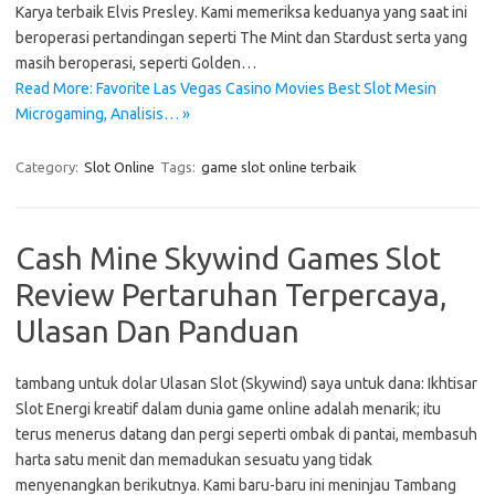
Karya terbaik Elvis Presley. Kami memeriksa keduanya yang saat ini
beroperasi pertandingan seperti The Mint dan Stardust serta yang
masih beroperasi, seperti Golden…
Read More: Favorite Las Vegas Casino Movies Best Slot Mesin
Microgaming, Analisis… »
Category:
Slot Online
Tags:
game slot online terbaik
Cash Mine Skywind Games Slot
Review Pertaruhan Terpercaya,
Ulasan Dan Panduan
tambang untuk dolar Ulasan Slot (Skywind) saya untuk dana: Ikhtisar
Slot Energi kreatif dalam dunia game online adalah menarik; itu
terus menerus datang dan pergi seperti ombak di pantai, membasuh
harta satu menit dan memadukan sesuatu yang tidak
menyenangkan berikutnya. Kami baru-baru ini meninjau Tambang