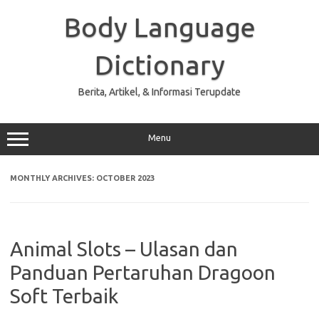
Skip
to
Body Language
content
Dictionary
Berita, Artikel, & Informasi Terupdate
Menu
MONTHLY ARCHIVES:
OCTOBER 2023
Animal Slots – Ulasan dan
Panduan Pertaruhan Dragoon
Soft Terbaik