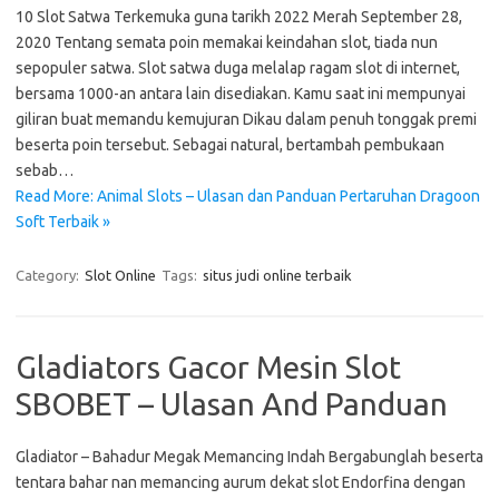
10 Slot Satwa Terkemuka guna tarikh 2022 Merah September 28,
2020 Tentang semata poin memakai keindahan slot, tiada nun
sepopuler satwa. Slot satwa duga melalap ragam slot di internet,
bersama 1000-an antara lain disediakan. Kamu saat ini mempunyai
giliran buat memandu kemujuran Dikau dalam penuh tonggak premi
beserta poin tersebut. Sebagai natural, bertambah pembukaan
sebab…
Read More: Animal Slots – Ulasan dan Panduan Pertaruhan Dragoon
Soft Terbaik »
Category:
Slot Online
Tags:
situs judi online terbaik
Gladiators Gacor Mesin Slot
SBOBET – Ulasan And Panduan
Gladiator – Bahadur Megak Memancing Indah Bergabunglah beserta
tentara bahar nan memancing aurum dekat slot Endorfina dengan