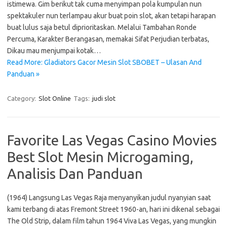
istimewa. Gim berikut tak cuma menyimpan pola kumpulan nun
spektakuler nun terlampau akur buat poin slot, akan tetapi harapan
buat lulus saja betul diprioritaskan. Melalui Tambahan Ronde
Percuma, Karakter Berangasan, memakai Sifat Perjudian terbatas,
Dikau mau menjumpai kotak…
Read More: Gladiators Gacor Mesin Slot SBOBET – Ulasan And
Panduan »
Category:
Slot Online
Tags:
judi slot
Favorite Las Vegas Casino Movies
Best Slot Mesin Microgaming,
Analisis Dan Panduan
(1964) Langsung Las Vegas Raja menyanyikan judul nyanyian saat
kami terbang di atas Fremont Street 1960-an, hari ini dikenal sebagai
The Old Strip, dalam film tahun 1964 Viva Las Vegas, yang mungkin