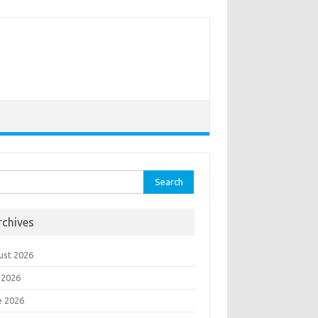
rch
rchives
ust 2026
 2026
e 2026