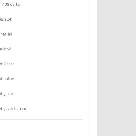
an138 daftar
tus slot
 hari ini
sult hk
ot Gacor
ot online
ot gacor
ot gacor hari ini