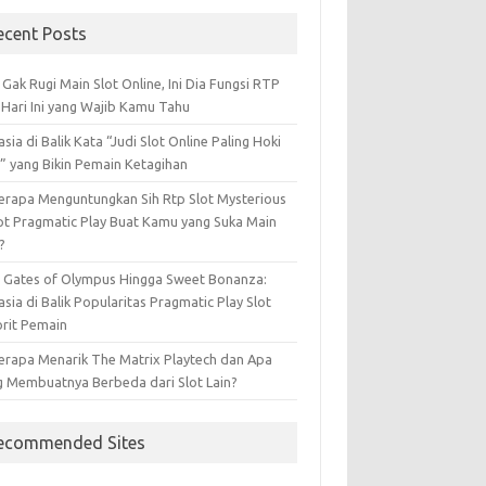
ecent Posts
 Gak Rugi Main Slot Online, Ini Dia Fungsi RTP
 Hari Ini yang Wajib Kamu Tahu
sia di Balik Kata “Judi Slot Online Paling Hoki
i” yang Bikin Pemain Ketagihan
erapa Menguntungkan Sih Rtp Slot Mysterious
pt Pragmatic Play Buat Kamu yang Suka Main
?
i Gates of Olympus Hingga Sweet Bonanza:
sia di Balik Popularitas Pragmatic Play Slot
orit Pemain
erapa Menarik The Matrix Playtech dan Apa
g Membuatnya Berbeda dari Slot Lain?
ecommended Sites