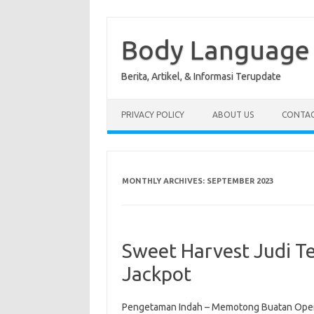
Skip
to
content
Body Language 
Berita, Artikel, & Informasi Terupdate
PRIVACY POLICY
ABOUT US
CONTAC
MONTHLY ARCHIVES:
SEPTEMBER 2023
Sweet Harvest Judi Te
Jackpot
Pengetaman Indah – Memotong Buatan Opera