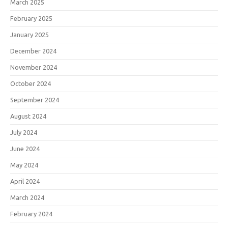
March 2025
February 2025
January 2025
December 2024
November 2024
October 2024
September 2024
August 2024
July 2024
June 2024
May 2024
April 2024
March 2024
February 2024