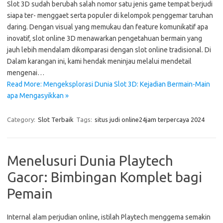
Slot 3D sudah berubah salah nomor satu jenis game tempat berjudi
siapa ter- menggaet serta populer di kelompok penggemar taruhan
daring. Dengan visual yang memukau dan feature komunikatif apa
inovatif, slot online 3D menawarkan pengetahuan bermain yang
jauh lebih mendalam dikomparasi dengan slot online tradisional. Di
Dalam karangan ini, kami hendak meninjau melalui mendetail
mengenai…
Read More: Mengeksplorasi Dunia Slot 3D: Kejadian Bermain-Main
apa Mengasyikkan »
Category:
Slot Terbaik
Tags:
situs judi online24jam terpercaya 2024
Menelusuri Dunia Playtech
Gacor: Bimbingan Komplet bagi
Pemain
Internal alam perjudian online, istilah Playtech menggema semakin