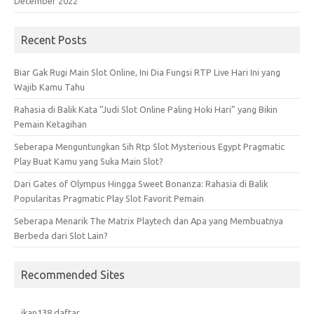
December 2022
Recent Posts
Biar Gak Rugi Main Slot Online, Ini Dia Fungsi RTP Live Hari Ini yang
Wajib Kamu Tahu
Rahasia di Balik Kata “Judi Slot Online Paling Hoki Hari” yang Bikin
Pemain Ketagihan
Seberapa Menguntungkan Sih Rtp Slot Mysterious Egypt Pragmatic
Play Buat Kamu yang Suka Main Slot?
Dari Gates of Olympus Hingga Sweet Bonanza: Rahasia di Balik
Popularitas Pragmatic Play Slot Favorit Pemain
Seberapa Menarik The Matrix Playtech dan Apa yang Membuatnya
Berbeda dari Slot Lain?
Recommended Sites
ikan138 daftar