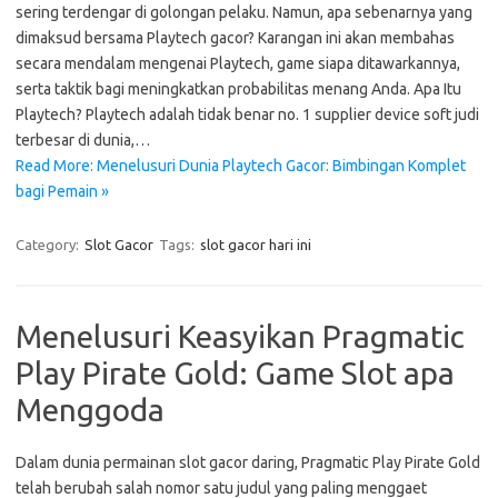
sering terdengar di golongan pelaku. Namun, apa sebenarnya yang
dimaksud bersama Playtech gacor? Karangan ini akan membahas
secara mendalam mengenai Playtech, game siapa ditawarkannya,
serta taktik bagi meningkatkan probabilitas menang Anda. Apa Itu
Playtech? Playtech adalah tidak benar no. 1 supplier device soft judi
terbesar di dunia,…
Read More: Menelusuri Dunia Playtech Gacor: Bimbingan Komplet
bagi Pemain »
Category:
Slot Gacor
Tags:
slot gacor hari ini
Menelusuri Keasyikan Pragmatic
Play Pirate Gold: Game Slot apa
Menggoda
Dalam dunia permainan slot gacor daring, Pragmatic Play Pirate Gold
telah berubah salah nomor satu judul yang paling menggaet