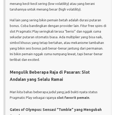
menang kecil-kecil sering (low volatility) atau yang berani
taruhannya untuk menang besar (high volatility).
Hal lain yang sering bikin pemain betah adalah durasi putaran
bonus. Coba bandingkan dengan provider lain. Fitur free spins di
slot Pragmatic Play seringkali terasa “berisi” dan nggak cuma
sekadar putaran otomatis biasa. Ada multiplier yang bisa naik,
simbol khusus yang tetap bertahan, atau mekanisme tambahan
yang bikin sesi bonus jadi benar-benar jantung dari permainan.
Ini bikin pemain nggak cuma numpang lewat, tapi benar-benar
terlibat dan excited.
Mengulik Beberapa Raja di Pasaran: Slot
Andalan yang Selalu Ramai
Mari kita bahas beberapa judul yang jadi bukti nyata status
Pragmatic Play sebagai rajanya
slot favorit pemain
.
Gates of Olympus: Sensasi “Tumble” yang Mengubah