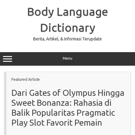
Skip
to
Body Language
content
Dictionary
Berita, Artikel, & Informasi Terupdate
Menu
Featured Article
Dari Gates of Olympus Hingga
Sweet Bonanza: Rahasia di
Balik Popularitas Pragmatic
Play Slot Favorit Pemain