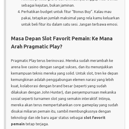
sebagai kejutan, bukan jaminan.
Perhatikan budget untuk fitur “Bonus Buy”. Kalau mau
pakai, tetapkan jumlah maksimal yang rela kamu keluarkan
untuk beli fitur itu dalam satu sesi. Jangan terbawa emosi.
Masa Depan Slot Favorit Pemain: Ke Mana
Arah Pragmatic Play?
Pragmatic Play terus berinovasi. Mereka sudah merambah ke
arena live casino dengan sangat sukses, dan itu menunjukkan
kemampuan teknis mereka yang solid. Untuk slot, tren ke depan
kemungkinan adalah penggabungan elemen narasi yang lebih
kuat, kolaborasi dengan brand besar (seperti yang sudah
dilakukan dengan John Hunter), dan penyempurnaan mekanika
sosial seperti turnamen slot yang semakin interaktif. Intinya,
mereka akan terus mempertahankan core gameplay yang sudah
disukai miliaran pemain itu, sambil membungkusnya dengan
teknologi dan ide baru agar status sebagai
slot favorit
pemain
tetap terjaga.