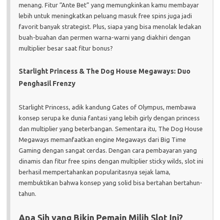
menang. Fitur “Ante Bet” yang memungkinkan kamu membayar
lebih untuk meningkatkan peluang masuk free spins juga jadi
favorit banyak strategist. Plus, siapa yang bisa menolak ledakan
buah-buahan dan permen warna-warni yang diakhiri dengan
multiplier besar saat fitur bonus?
Starlight Princess & The Dog House Megaways: Duo
Penghasil Frenzy
Starlight Princess, adik kandung Gates of Olympus, membawa
konsep serupa ke dunia fantasi yang lebih girly dengan princess
dan multiplier yang beterbangan. Sementara itu, The Dog House
Megaways memanfaatkan engine Megaways dari Big Time
Gaming dengan sangat cerdas. Dengan cara pembayaran yang
dinamis dan fitur free spins dengan multiplier sticky wilds, slot ini
berhasil mempertahankan popularitasnya sejak lama,
membuktikan bahwa konsep yang solid bisa bertahan bertahun-
tahun.
Apa Sih yang Bikin Pemain Milih Slot Ini?