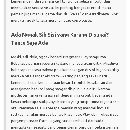
kemenangan, dan transisi ke fitur bonus selalu smooth dan
memuaskan secara visual. Ini penting banget di era di mana
pemain juga menilai game dari sisi “kelas” dan estetikanya. Slot
mereka nggak terasa murahan atau copy-paste.
Ada Nggak Sih Sisi yang Kurang Disukai?
Tentu Saja Ada
Meski jadi idola, nggak berarti Pragmatic Play sempurna.
Beberapa pemain veteran kadang menyuarakan kritik. Misalnya,
beberapa merasa bahwa pola kemenangan di slot high volatility
mereka bisa sangat ekstrem—kering panjang sekali baru
kemudian hujan kemenangan besar. Ini butuh kesabaran dan
manajemen bankroll yang sangat disiplin. Selain itu, karena
model bisnisnya yang agresif dengan rilis cepat, kadang ada
kesan beberapa slot punya konsep yang mirip, cuma diganti skin
atau temanya saja. Beberapa pemain yang mencari inovasi
radikal mungkin merasa bahwa Pragmatic Play lebih fokus pada
penyempurnaan formula yang sudah terbukti daripada
menciptakan sesuatu yang benar-benar baru dan belum pernah