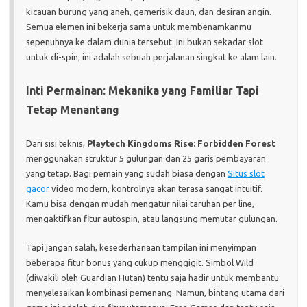
kicauan burung yang aneh, gemerisik daun, dan desiran angin.
Semua elemen ini bekerja sama untuk membenamkanmu
sepenuhnya ke dalam dunia tersebut. Ini bukan sekadar slot
untuk di-spin; ini adalah sebuah perjalanan singkat ke alam lain.
Inti Permainan: Mekanika yang Familiar Tapi
Tetap Menantang
Dari sisi teknis,
Playtech Kingdoms Rise: Forbidden Forest
menggunakan struktur 5 gulungan dan 25 garis pembayaran
yang tetap. Bagi pemain yang sudah biasa dengan
Situs slot
gacor
video modern, kontrolnya akan terasa sangat intuitif.
Kamu bisa dengan mudah mengatur nilai taruhan per line,
mengaktifkan fitur autospin, atau langsung memutar gulungan.
Tapi jangan salah, kesederhanaan tampilan ini menyimpan
beberapa fitur bonus yang cukup menggigit. Simbol Wild
(diwakili oleh Guardian Hutan) tentu saja hadir untuk membantu
menyelesaikan kombinasi pemenang. Namun, bintang utama dari