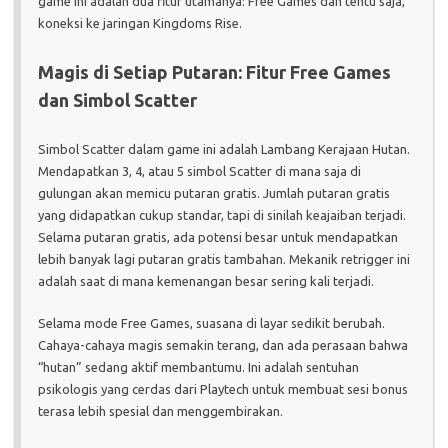
game ini adalah dua fitur utamanya: Free Games dan tentu saja,
koneksi ke jaringan Kingdoms Rise.
Magis di Setiap Putaran: Fitur Free Games
dan Simbol Scatter
Simbol Scatter dalam game ini adalah Lambang Kerajaan Hutan.
Mendapatkan 3, 4, atau 5 simbol Scatter di mana saja di
gulungan akan memicu putaran gratis. Jumlah putaran gratis
yang didapatkan cukup standar, tapi di sinilah keajaiban terjadi.
Selama putaran gratis, ada potensi besar untuk mendapatkan
lebih banyak lagi putaran gratis tambahan. Mekanik retrigger ini
adalah saat di mana kemenangan besar sering kali terjadi.
Selama mode Free Games, suasana di layar sedikit berubah.
Cahaya-cahaya magis semakin terang, dan ada perasaan bahwa
“hutan” sedang aktif membantumu. Ini adalah sentuhan
psikologis yang cerdas dari Playtech untuk membuat sesi bonus
terasa lebih spesial dan menggembirakan.