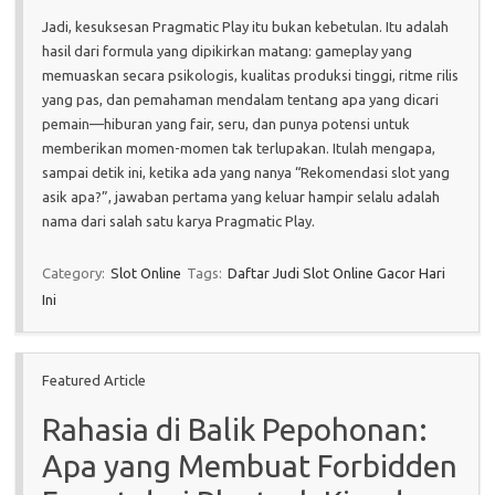
Jadi, kesuksesan Pragmatic Play itu bukan kebetulan. Itu adalah
hasil dari formula yang dipikirkan matang: gameplay yang
memuaskan secara psikologis, kualitas produksi tinggi, ritme rilis
yang pas, dan pemahaman mendalam tentang apa yang dicari
pemain—hiburan yang fair, seru, dan punya potensi untuk
memberikan momen-momen tak terlupakan. Itulah mengapa,
sampai detik ini, ketika ada yang nanya “Rekomendasi slot yang
asik apa?”, jawaban pertama yang keluar hampir selalu adalah
nama dari salah satu karya Pragmatic Play.
Category:
Slot Online
Tags:
Daftar Judi Slot Online Gacor Hari
Ini
Featured Article
Rahasia di Balik Pepohonan:
Apa yang Membuat Forbidden