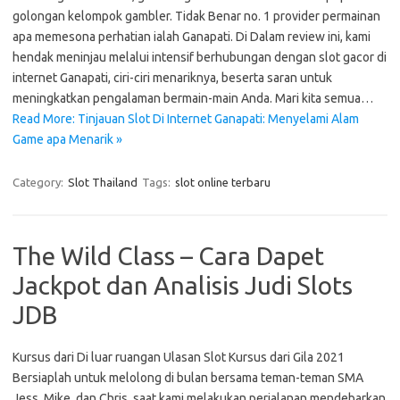
golongan kelompok gambler. Tidak Benar no. 1 provider permainan
apa memesona perhatian ialah Ganapati. Di Dalam review ini, kami
hendak meninjau melalui intensif berhubungan dengan slot gacor di
internet Ganapati, ciri-ciri menariknya, beserta saran untuk
meningkatkan pengalaman bermain-main Anda. Mari kita semua…
Read More: Tinjauan Slot Di Internet Ganapati: Menyelami Alam
Game apa Menarik »
Category:
Slot Thailand
Tags:
slot online terbaru
The Wild Class – Cara Dapet
Jackpot dan Analisis Judi Slots
JDB
Kursus dari Di luar ruangan Ulasan Slot Kursus dari Gila 2021
Bersiaplah untuk melolong di bulan bersama teman-teman SMA
Jess, Mike, dan Chris, saat kami melakukan perjalanan mendebarkan