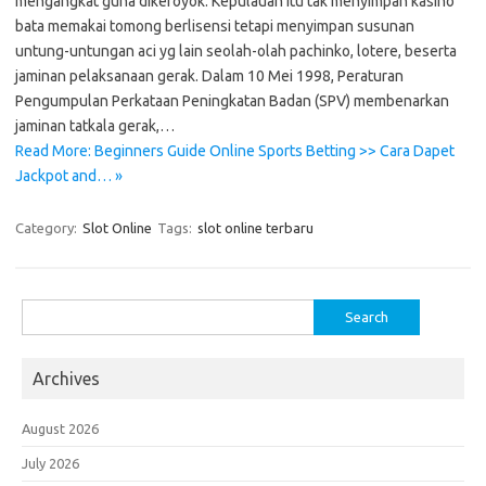
mengangkat guna dikeroyok. Kepulauan itu tak menyimpan kasino
bata memakai tomong berlisensi tetapi menyimpan susunan
untung-untungan aci yg lain seolah-olah pachinko, lotere, beserta
jaminan pelaksanaan gerak. Dalam 10 Mei 1998, Peraturan
Pengumpulan Perkataan Peningkatan Badan (SPV) membenarkan
jaminan tatkala gerak,…
Read More: Beginners Guide Online Sports Betting >> Cara Dapet
Jackpot and… »
Category:
Slot Online
Tags:
slot online terbaru
Search
for:
Archives
August 2026
July 2026