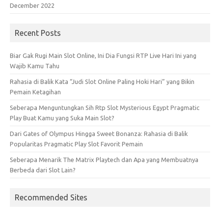
December 2022
Recent Posts
Biar Gak Rugi Main Slot Online, Ini Dia Fungsi RTP Live Hari Ini yang
Wajib Kamu Tahu
Rahasia di Balik Kata “Judi Slot Online Paling Hoki Hari” yang Bikin
Pemain Ketagihan
Seberapa Menguntungkan Sih Rtp Slot Mysterious Egypt Pragmatic
Play Buat Kamu yang Suka Main Slot?
Dari Gates of Olympus Hingga Sweet Bonanza: Rahasia di Balik
Popularitas Pragmatic Play Slot Favorit Pemain
Seberapa Menarik The Matrix Playtech dan Apa yang Membuatnya
Berbeda dari Slot Lain?
Recommended Sites