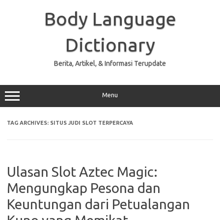
Skip
to
Body Language
content
Dictionary
Berita, Artikel, & Informasi Terupdate
Menu
TAG ARCHIVES:
SITUS JUDI SLOT TERPERCAYA
Ulasan Slot Aztec Magic:
Mengungkap Pesona dan
Keuntungan dari Petualangan