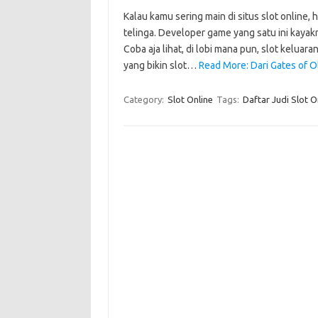
Kalau kamu sering main di situs slot online, 
telinga. Developer game yang satu ini kayak
Coba aja lihat, di lobi mana pun, slot keluar
yang bikin slot…
Read More: Dari Gates of 
Category:
Slot Online
Tags:
Daftar Judi Slot O