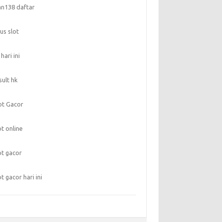
an138 daftar
tus slot
 hari ini
sult hk
ot Gacor
ot online
ot gacor
ot gacor hari ini