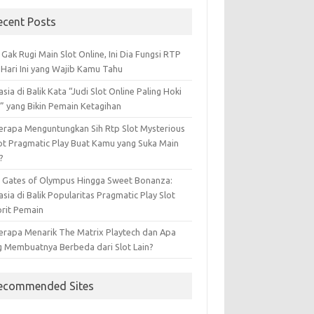
ecent Posts
 Gak Rugi Main Slot Online, Ini Dia Fungsi RTP
 Hari Ini yang Wajib Kamu Tahu
sia di Balik Kata “Judi Slot Online Paling Hoki
i” yang Bikin Pemain Ketagihan
erapa Menguntungkan Sih Rtp Slot Mysterious
pt Pragmatic Play Buat Kamu yang Suka Main
?
i Gates of Olympus Hingga Sweet Bonanza:
sia di Balik Popularitas Pragmatic Play Slot
orit Pemain
erapa Menarik The Matrix Playtech dan Apa
g Membuatnya Berbeda dari Slot Lain?
ecommended Sites