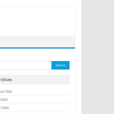
rch
rchives
ust 2026
 2026
e 2026