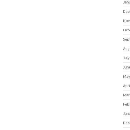
Jan
Dec
Nov
Oct
Sep
Aug
July
Jun
May
Apri
Mar
Feb
Jan
Dec