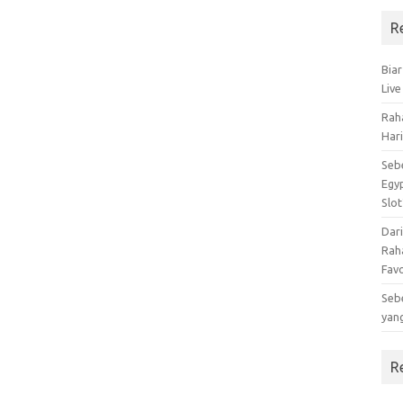
R
Biar
Live
Raha
Har
Seb
Egy
Slot
Dar
Raha
Fav
Seb
yan
R