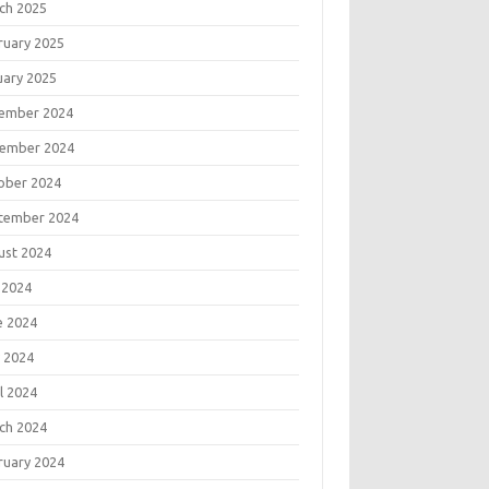
ch 2025
ruary 2025
uary 2025
ember 2024
ember 2024
ober 2024
tember 2024
ust 2024
 2024
e 2024
 2024
l 2024
ch 2024
ruary 2024