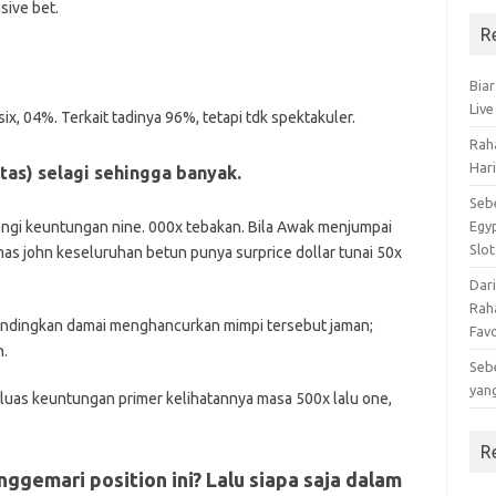
ive bet.
R
Biar
Live
ix, 04%. Terkait tadinya 96%, tetapi tdk spektakuler.
Raha
Har
itas) selagi sehingga banyak.
Seb
gi keuntungan nine. 000x tebakan. Bila Awak menjumpai
Egy
Slot
mas john keseluruhan betun punya surprice dollar tunai 50x
Dar
Raha
bandingkan damai menghancurkan mimpi tersebut jaman;
Fav
n.
Seb
yan
luas keuntungan primer kelihatannya masa 500x lalu one,
R
ggemari position ini? Lalu siapa saja dalam