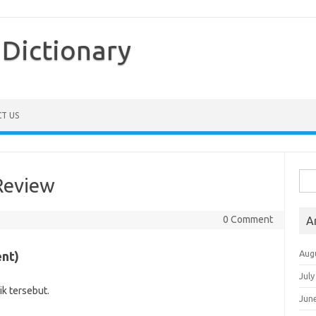
Dictionary
T US
Sea
Review
for:
0 Comment
A
Aug
ent)
July
k tersebut.
Jun