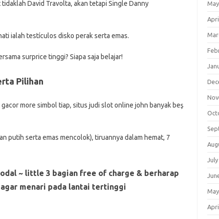
 tidaklah David Travolta, akan tetapi Single Danny
May
Apri
Mar
ati ialah testículos disko perak serta emas.
Feb
ama surprice tinggi? Siapa saja belajar!
Jan
rta Pilihan
Dec
Nov
acor more simbol tiap, situs judi slot online john banyak beş
Oct
Sep
ian putih serta emas mencolok), tiruannya dalam hemat, 7
Aug
July
al ~ little 3 bagian free of charge & berharap
Jun
gar menari pada lantai tertinggi
May
Apri