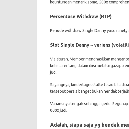
keuntungan menarik some, 500x comprehens
Persentase Withdraw (RTP)
Periode withdraw Single Danny yaitu ninety s
Slot Single Danny ~ varians (volatil
Via aturan, Member menghasilkan menganton
kelima rentang dalam diisi melalui gazapo e
judi.
Sayangnya, kindertagesstätte tetao bila di
tersebut persis banget bukan hendak terjali
Variansnya tengah sehingga gede. Segenap 
000x judi.
Adalah, siapa saja yg hendak men