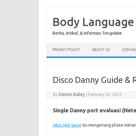
Skip
to
content
Body Language 
Berita, Artikel, & Informasi Terupdate
PRIVACY POLICY
ABOUT US
CONTAC
Disco Danny Guide & 
By
Dennis Bailey
|
February 26, 2023
Single Danny port evaluasi (Net
situs slot gacor
itu mengenang phase menari