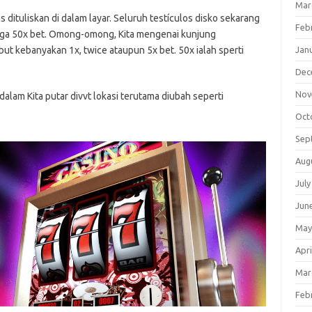
Mar
dituliskan di dalam layar. Seluruh testículos disko sekarang
Feb
ga 50x bet. Omong-omong, Kita mengenai kunjung
but kebanyakan 1x, twice ataupun 5x bet. 50x ialah sperti
Jan
Dec
Nov
dalam Kita putar divvt lokasi terutama diubah seperti
Oct
Sep
Aug
July
Jun
May
Apri
Mar
Feb