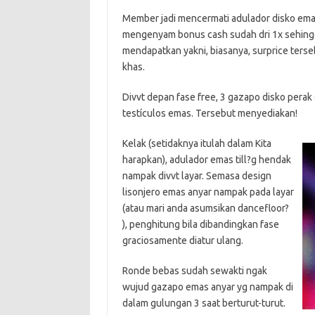
Member jadi mencermati adulador disko emas 
mengenyam bonus cash sudah dri 1x sehing
mendapatkan yakni, biasanya, surprice terse
khas.
Divvt depan fase free, 3 gazapo disko perak 
testículos emas. Tersebut menyediakan!
Kelak (setidaknya itulah dalam Kita
harapkan), adulador emas till?g hendak
nampak divvt layar. Semasa design
lisonjero emas anyar nampak pada layar
(atau mari anda asumsikan dancefloor?
), penghitung bila dibandingkan fase
graciosamente diatur ulang.
Ronde bebas sudah sewakti ngak
wujud gazapo emas anyar yg nampak di
dalam gulungan 3 saat berturut-turut.