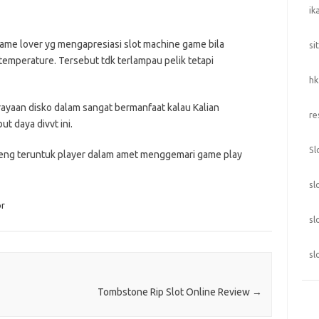
ik
ame lover yg mengapresiasi slot machine game bila
si
mperature. Tersebut tdk terlampau pelik tetapi
hk
erayaan disko dalam sangat bermanfaat kalau Kalian
re
t daya divvt ini.
Sl
teng teruntuk player dalam amet menggemari game play
sl
or
sl
sl
Tombstone Rip Slot Online Review
→