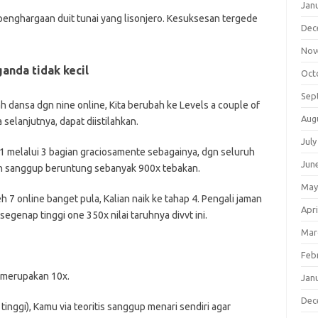
Jan
 penghargaan duit tunai yang lisonjero. Kesuksesan tergede
Dec
Nov
anda tidak kecil
Oct
Sep
dansa dgn nine online, Kita berubah ke Levels a couple of
Aug
selanjutnya, dapat diistilahkan.
July
 melalui 3 bagian graciosamente sebagainya, dgn seluruh
Jun
lian sanggup beruntung sebanyak 900x tebakan.
May
 7 online banget pula, Kalian naik ke tahap 4. Pengali jaman
Apri
egenap tinggi one 350x nilai taruhnya divvt ini.
Mar
Feb
li merupakan 10x.
Jan
Dec
tinggi), Kamu via teoritis sanggup menari sendiri agar