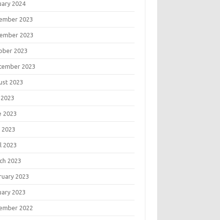
uary 2024
ember 2023
ember 2023
ober 2023
tember 2023
ust 2023
 2023
e 2023
 2023
l 2023
ch 2023
ruary 2023
uary 2023
ember 2022