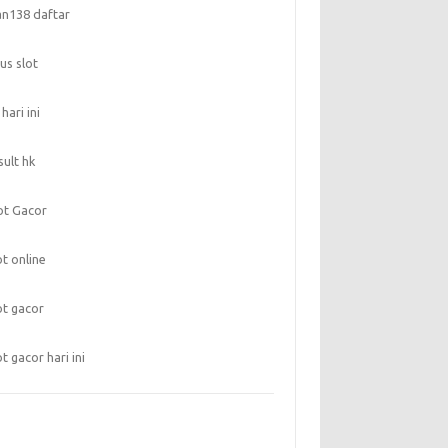
an138 daftar
tus slot
 hari ini
sult hk
ot Gacor
ot online
ot gacor
ot gacor hari ini