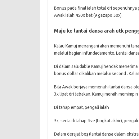
Bonus pada final ialah total dri sepenuhnya
Awak ialah 450x bet (9 gazapo 50x).
Maju ke lantai dansa arah utk pengg
Kalau Kamuj menangani akan memenuhi tanah 
melalui bagian infundadamente. Lantai dansa 
Di dalam saludable Kamuj hendak menerima 1
bonus dollar dikalikan melalui second . Ka
Bila Awak berjaya memenuhi lantai dansa oleh
3x lipat dri tebakan. Kamuj meraih memimpin s
Di tahap empat, pengali ialah
5x, serta di tahap five (tingkat akhir), penga
Dalam derajat beş (lantai dansa dalam ekstra 