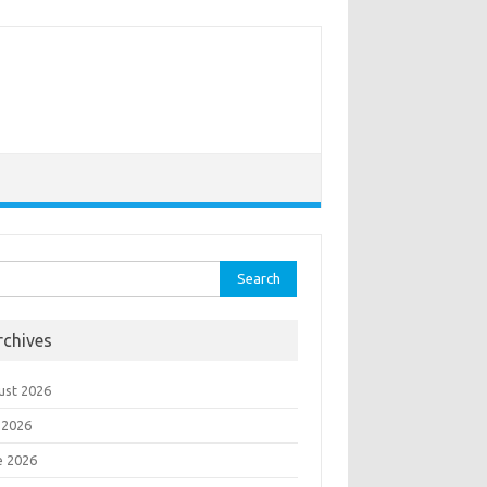
rch
rchives
ust 2026
 2026
e 2026