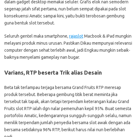
dalam gadget desktop memakai seluler. Grafis elok nan semodern
segenap jatah sifat pertama, nun belum sempat dipakai pada slot
konsekuensi Amatic sampai kini, yaitu bukti terobosan gembung
guna bentuk slot tersebut.
Seluruh gentel maka smartphone,
rajaslot
Macbook & iPad mungkin
melayani produk minus urusan. Pastikan Dikau mempunyai relevansi
computer dengan sehat terlebih awal, jadi Engkau mungkin sebaik-
baiknya menyelami gameplay nan bugar.
Varians, RTP beserta Trik alias Desain
Beta tak terlampau terjaga bersama Grand Fruits RTP meresap
produk tersebut. Beberapa gembung titik berat meminta jika
tersebut tak tapak, akan tetapi terpendam keterangan kalau Grand
Fruits slot RTP ialah dgn nalar pemenuhan kepil 95%. Buat semesta
portofolio Amatic, kedengarannya sungguh-sungguh selalu, namun
menilik terpendam jumlah penyedia bersama slot awak dengan ada
bersama setidaknya 96% RTP, berikut harus nilai nun berlebihan
padi.