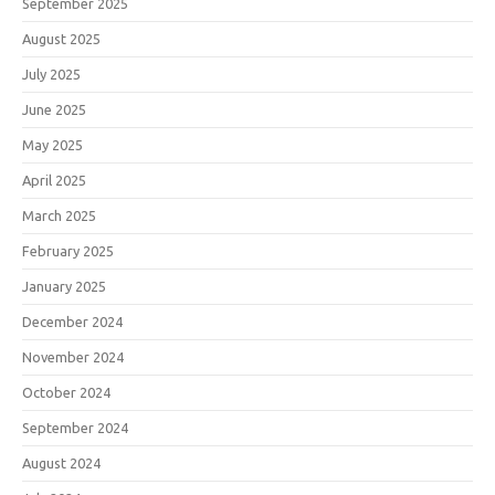
September 2025
August 2025
July 2025
June 2025
May 2025
April 2025
March 2025
February 2025
January 2025
December 2024
November 2024
October 2024
September 2024
August 2024