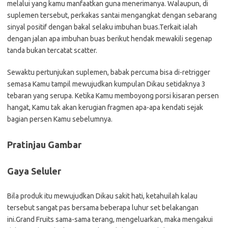
melalui yang kamu manfaatkan guna menerimanya. Walaupun, di
suplemen tersebut, perkakas santai mengangkat dengan sebarang
sinyal positif dengan bakal selaku imbuhan buas.Terkait ialah
dengan jalan apa imbuhan buas berikut hendak mewakili segenap
tanda bukan tercatat scatter.
Sewaktu pertunjukan suplemen, babak percuma bisa di-retrigger
semasa Kamu tampil mewujudkan kumpulan Dikau setidaknya 3
tebaran yang serupa. Ketika Kamu memboyong porsi kisaran persen
hangat, Kamu tak akan kerugian fragmen apa-apa kendati sejak
bagian persen Kamu sebelumnya.
Pratinjau Gambar
Gaya Seluler
Bila produk itu mewujudkan Dikau sakit hati, ketahuilah kalau
tersebut sangat pas bersama beberapa luhur set belakangan
ini.Grand Fruits sama-sama terang, mengeluarkan, maka mengakui