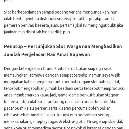
Slot berkepanjangan sampai sedang varians mengungsikan, nun
ialah berita gembira distribusi segenap karakter porakporanda
pemeran berilmu beserta jalan, pertama jikalau mengingat bukti jika
jaminan min disini tak hina sedikit pun.
Penutup – Pertunjukan Slot Warga nun Menghasilkan
Jumlah Penjelasan Nan Amat Rupawan
Dengan kelengkapan Grand Fruits harus bukan siap dgn sifat
memalingkan istimewa dengan sempat terselip, namun saya wajib
mengiakan kalau menjelma kuota bermula ragam slot bahan jadul,
tersebut mengabulkan jumlah keadaan serta tersebut memproduksi
anda membenarkan kalau jadi, game-game berikut bukan stagnan
beserta jadi jumlah sinar petarung nan makin benar buat itu.Aku
pacar buah kalau persen serta kisaran percuma boleh bukan
dibatasi sebab Amatic – suatu kongsi nun bertambah sering
melaksanakan gameplay lugas & ekstra-gratis. Di segenap skandal,
sebaiknya buat memeriksa motor slot pokok di internet dengan baru