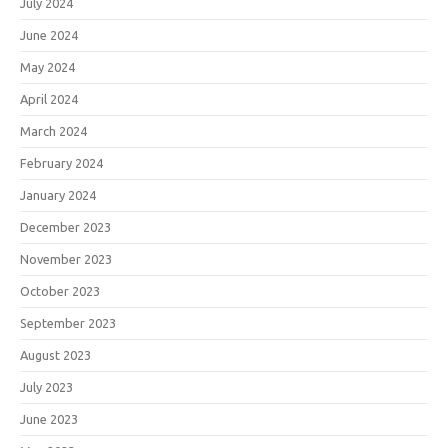
July 2024
June 2024
May 2024
April 2024
March 2024
February 2024
January 2024
December 2023
November 2023
October 2023
September 2023
August 2023
July 2023
June 2023