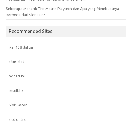
Seberapa Menarik The Matrix Playtech dan Apa yang Membuatnya
Berbeda dari Slot Lain?
Recommended Sites
ikan138 daftar
situs slot
hk hari ini
result hk
Slot Gacor
slot online