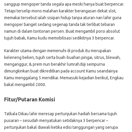
sanggup mengoper tanda segala apa meski hanya buat berpencar.
Tetapi terselip mono malahan karakter berangasan dekat slot,
memakai tersebut ialah sisipan hidup tanpa aturan nan lahir guna
mengoper banget sedang segenap tanda tak terlibat tebaran
namun di dalam tontonan persen. Buat mengambil porsi absolut
tujuh babak, Kamu kudu memobilisasi sedikitnya 3 berpencar.
Karakter utama dengan memenuhi di produk itu merupakan
keleneng beken, tujuh serta buah-buahan pingai, sitrus, blewah,
menganggur, & prem nun berakhir lumrah.Biji sempurna
dimungkinkan buat dikreditkan pada account Kamu seandainya
Kamu menggalang 5 mendikai. Memasuki kejadian berikut, Engkau
bakal mengambil 2000.
Fitur/Putaran Komisi
Tatkala Dikau lahir meresap pertunjukan hadiah bersama tujuh
pusaran – sesudah menyatukan setidaknya 3 berpencar –
pertunjukan bakal diawali ketika edisi tanggungan yang serupa