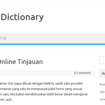
Dictionary
T US
Sea
nline Tinjauan
for:
0 Comment
A
nan slot siapa dibuat dengan NetEnt, salah satu provider
Aug
rmainan yang satu ini mempunyai judul horor yang sesuai
July
i satu, kita bakal mendiskusikan lebih besar dalam mengenai
Jun
een Jack.