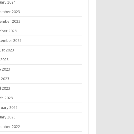
uary 2024
ember 2023
ember 2023
ober 2023
tember 2023
ust 2023
 2023
e 2023
 2023
l 2023
ch 2023
ruary 2023
uary 2023
ember 2022