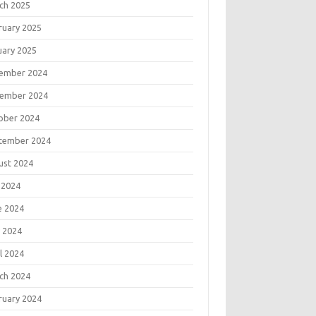
ch 2025
ruary 2025
uary 2025
ember 2024
ember 2024
ober 2024
tember 2024
ust 2024
 2024
e 2024
 2024
l 2024
ch 2024
ruary 2024