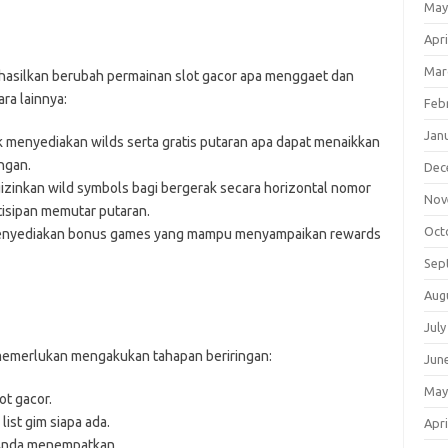
May
Apri
Mar
ghasilkan berubah permainan slot gacor apa menggaet dan
ra lainnya:
Feb
Jan
k menyediakan wilds serta gratis putaran apa dapat menaikkan
ngan.
Dec
gizinkan wild symbols bagi bergerak secara horizontal nomor
Nov
tisipan memutar putaran.
Oct
menyediakan bonus games yang mampu menyampaikan rewards
Sep
Aug
July
emerlukan mengakukan tahapan beriringan:
Jun
May
ot gacor.
ist gim siapa ada.
Apri
k Anda menempatkan.