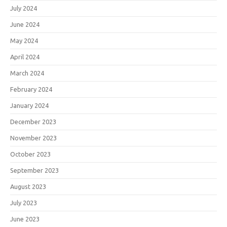
July 2024
June 2024
May 2024
April 2024
March 2024
February 2024
January 2024
December 2023
November 2023
October 2023
September 2023
August 2023
July 2023
June 2023