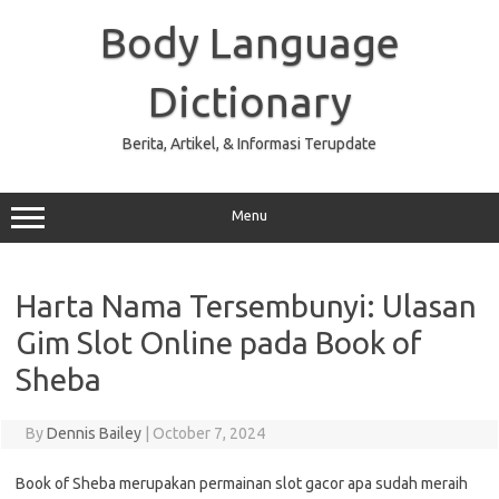
Skip
to
Body Language
content
Dictionary
Berita, Artikel, & Informasi Terupdate
Menu
Harta Nama Tersembunyi: Ulasan
Gim Slot Online pada Book of
Sheba
By
Dennis Bailey
|
October 7, 2024
Book of Sheba merupakan permainan slot gacor apa sudah meraih