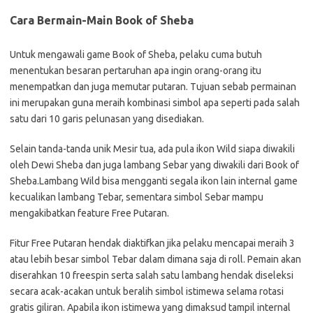
Cara Bermain-Main Book of Sheba
Untuk mengawali game Book of Sheba, pelaku cuma butuh
menentukan besaran pertaruhan apa ingin orang-orang itu
menempatkan dan juga memutar putaran. Tujuan sebab permainan
ini merupakan guna meraih kombinasi simbol apa seperti pada salah
satu dari 10 garis pelunasan yang disediakan.
Selain tanda-tanda unik Mesir tua, ada pula ikon Wild siapa diwakili
oleh Dewi Sheba dan juga lambang Sebar yang diwakili dari Book of
Sheba.Lambang Wild bisa mengganti segala ikon lain internal game
kecualikan lambang Tebar, sementara simbol Sebar mampu
mengakibatkan feature Free Putaran.
Fitur Free Putaran hendak diaktifkan jika pelaku mencapai meraih 3
atau lebih besar simbol Tebar dalam dimana saja di roll. Pemain akan
diserahkan 10 freespin serta salah satu lambang hendak diseleksi
secara acak-acakan untuk beralih simbol istimewa selama rotasi
gratis giliran. Apabila ikon istimewa yang dimaksud tampil internal