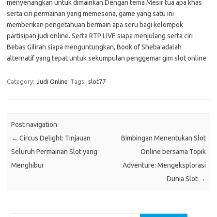
menyenangkan untuk dimainkan.Dengan tema Mesir tua apa khas
serta ciri permainan yang memesona, game yang satu ini
memberikan pengetahuan bermain apa seru bagi kelompok
partisipan judi online. Serta RTP LIVE siapa menjulang serta ciri
Bebas Giliran siapa menguntungkan, Book of Sheba adalah
alternatif yang tepat untuk sekumpulan penggemar gim slot online.
Category:
Judi Online
Tags:
slot77
Post navigation
←
Circus Delight: Tinjauan
Bimbingan Menentukan Slot
Seluruh Permainan Slot yang
Online bersama Topik
Menghibur
Adventure: Mengeksplorasi
Dunia Slot
→