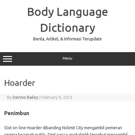
Skip
to
Body Language
content
Dictionary
Berita, Artikel, & Informasi Terupdate
Menu
Hoarder
By
Dennis Bailey
|
February 6, 2023
Penimbun
Slot on-line Hoarder dibanding Nolimit City mengambil pemeran
segera ke tanah nuklir. Titel pasca-apokaliptik tersebut mengambil