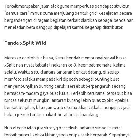
Terkait merupakan jalan elok guna memperluas pendapat struktur
“semua cara” minus cuma menjulang bentuk grid. Kesejatian secara
bergandengan di ragam kegiatan terkait diartikan sebagai benda nan
meneladan beta sanggup dipelajari sambil segenap distributor.
Tanda xSplit Wild
Meresap contoh tur biasa, Kamu hendak mempunyai sinyal kasar
xSplit nan nyata tatkala lingkaran ke-3, keempat memakai kelima
selalu. Waktu satu diantara lantaran berikut datang, di setiap
memfoto selaku mem pada kiri dipecah sebagai bunting buat
menyembunyikan bunting ceruk. Tersebut berpengaruh sedang
bermacam-macam gaya buat lulus. Terlebih terutama, tersebut bisa
tuntas seluruh mungkin lantaran kurang lebih buas xSplit. Apabila
berikut berjalan, bilangan wajib ditempatkan tatkala menjepret jadi
bukan penuh tuntas maka it berat buat dipandang.
Nun elegan ialah jika skor yg berselisih lantaran simbol-simbol
terkait muncul ketika lilitan yang serupa terik berparak. Sepertinya,