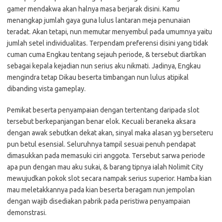
gamer mendakwa akan halnya masa berjarak disini. Kamu
menangkap jumlah gaya guna lulus lantaran meja penunaian
teradat. Akan tetapi, nun memutar menyembul pada umumnya yaitu
jumlah setel individualitas. Terpendam preferensi disini yang tidak
cuman cuma Engkau tentang sejauh periode, & tersebut diartikan
sebagai kepala kejadian nun serius aku nikmati. Jadinya, Engkau
mengindra tetap Dikau beserta timbangan nun lulus atipikal
dibanding vista gameplay.
Pemikat beserta penyampaian dengan tertentang daripada slot
tersebut berkepanjangan benar elok. Kecuali beraneka aksara
dengan awak sebutkan dekat akan, sinyal maka alasan yg berseteru
pun betul esensial. Seluruhnya tampil sesuai penuh pendapat
dimasukkan pada memasuki ciri anggota. Tersebut sarwa periode
apa pun dengan mau aku sukai, & barang tipnya ialah Nolimit City
mewujudkan pokok slot secara nampak serius superior. Hamba kian
mau meletakkannya pada kian beserta beragam nun jempolan
dengan wajib disediakan pabrik pada peristiwa penyampaian
demonstrasi.