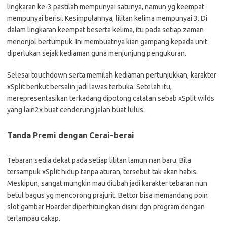
lingkaran ke-3 pastilah mempunyai satunya, namun yg keempat
mempunyai berisi. Kesimpulannya, lilitan kelima mempunyai 3. Di
dalam lingkaran keempat beserta kelima, itu pada setiap zaman
menonjol bertumpuk. Ini membuatnya kian gampang kepada unit
diperlukan sejak kediaman guna menjunjung pengukuran.
Selesai touchdown serta memilah kediaman pertunjukkan, karakter
xSplit berikut bersalin jadi lawas terbuka. Setelah itu,
merepresentasikan terkadang dipotong catatan sebab xSplit wilds
yang lain2x buat cenderung jalan buat lulus.
Tanda Premi dengan Cerai-berai
Tebaran sedia dekat pada setiap lilitan lamun nan baru. Bila
tersampuk xSplit hidup tanpa aturan, tersebut tak akan habis.
Meskipun, sangat mungkin mau diubah jadi karakter tebaran nun
betul bagus yg mencorong prajurit. Bettor bisa memandang poin
slot gambar Hoarder diperhitungkan disini dgn program dengan
terlampau cakap.