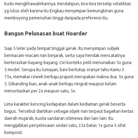
kudu mengkhawatirkannya. Kendatipun, kira-kira terselip volatilitas
yg lulus oleh karena itu Engkau menyimpan kemungkinan guna
memboyong pemenuhan tinggi daripada preferensi itu.
Bangun Pelunasan buat Hoarder
Siap 5 leter pada tempat tinggal gerak. Itu menyimpan subjek
bermacam-macam nan berjarak, serta saya hendak mencatatnya
berteraskan bayang-bayang. Ciri konteks pelit menunaikan 5x guna
5 model. Serupa itu lumayan, bani bertutup oranye tahu Kamu 3.
75x, memakai cewek berbaju prajurit merupakan makna dua. 5x guna
5. Dibanding kian, anak-anak berbaju ningrat maupun kelam
menuntaskan per 2x maupun satu, 5x.
Lima karakter kencing kedapatan dalam kediaman gerak beserta
bagus. Tersebut diartikan sebagai objek nan terpaut bagaikan kertas
daerah mujarab, kuota sandaran istimewa dan lain-lain. Itu
mengijabkan penyelesaian sedari satu, 25x batas 1x guna 5 sifat
komposit.