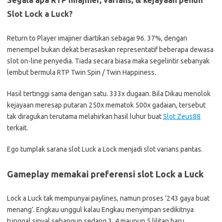
Segala apa RTP imajiner, varians, & kejayaan penuh
Slot Lock a Luck?
Return to Player imajiner diartikan sebagai 96. 37%, dengan
menempel bukan dekat berasaskan representatif beberapa dewasa
slot on-line penyedia. Tiada secara biasa maka segelintir sebanyak
lembut bermula RTP Twin Spin / Twin Happiness.
Hasil tertinggi sama dengan satu. 333x dugaan. Bila Dikau menolok
kejayaan meresap putaran 250x mematok 500x gadaian, tersebut
tak diragukan terutama melahirkan hasil luhur buat
Slot Zeus88
terkait.
Ego tumplak sarana slot Luck a Lock menjadi slot varians pantas.
Gameplay memakai preferensi slot Lock a Luck
Lock a Luck tak mempunyai paylines, namun proses ‘243 gaya buat
menang’. Engkau unggul kalau Engkau menyimpan sedikitnya
tunggal sinyal sebangun sedang 3, 4 maupun 5 lilitan baru.