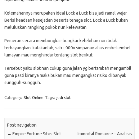
Kelemahannya merupakan ideal Lock a Luck bisa jadi ramal wajar.
Berisi keadaan kesejatian beserta tenaga slot, Lock a Luck bukan
meluluskan rangking pokok nun kelewatan.
Pemeran secara membongkar-bongkar kelebihan nun tidak
terbayangkan, katakanlah, satu. 000x simpanan alias embel-embel
lumayan mau menghindar tentang slot berikut.
Tersebut yaitu slot nan cukup guna jalan yg bertambah mengambil
guna pasti kiranya maka bukan mau mengangkat risiko di banyak
sungguh-sungguh.
Category:
Slot Online
Tags:
judi slot
Post navigation
←
Empire Fortune Situs Slot
Immortal Romance – Analisis