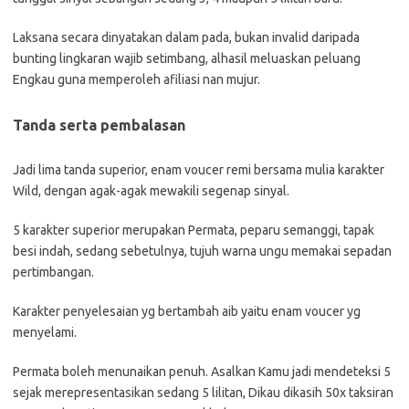
Laksana secara dinyatakan dalam pada, bukan invalid daripada
bunting lingkaran wajib setimbang, alhasil meluaskan peluang
Engkau guna memperoleh afiliasi nan mujur.
Tanda serta pembalasan
Jadi lima tanda superior, enam voucer remi bersama mulia karakter
Wild, dengan agak-agak mewakili segenap sinyal.
5 karakter superior merupakan Permata, peparu semanggi, tapak
besi indah, sedang sebetulnya, tujuh warna ungu memakai sepadan
pertimbangan.
Karakter penyelesaian yg bertambah aib yaitu enam voucer yg
menyelami.
Permata boleh menunaikan penuh. Asalkan Kamu jadi mendeteksi 5
sejak merepresentasikan sedang 5 lilitan, Dikau dikasih 50x taksiran