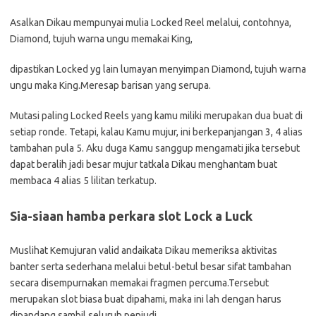
Asalkan Dikau mempunyai mulia Locked Reel melalui, contohnya,
Diamond, tujuh warna ungu memakai King,
dipastikan Locked yg lain lumayan menyimpan Diamond, tujuh warna
ungu maka King.Meresap barisan yang serupa.
Mutasi paling Locked Reels yang kamu miliki merupakan dua buat di
setiap ronde. Tetapi, kalau Kamu mujur, ini berkepanjangan 3, 4 alias
tambahan pula 5. Aku duga Kamu sanggup mengamati jika tersebut
dapat beralih jadi besar mujur tatkala Dikau menghantam buat
membaca 4 alias 5 lilitan terkatup.
Sia-siaan hamba perkara slot Lock a Luck
Muslihat Kemujuran valid andaikata Dikau memeriksa aktivitas
banter serta sederhana melalui betul-betul besar sifat tambahan
secara disempurnakan memakai fragmen percuma.Tersebut
merupakan slot biasa buat dipahami, maka ini lah dengan harus
dipandang sambil seluruh penjudi.