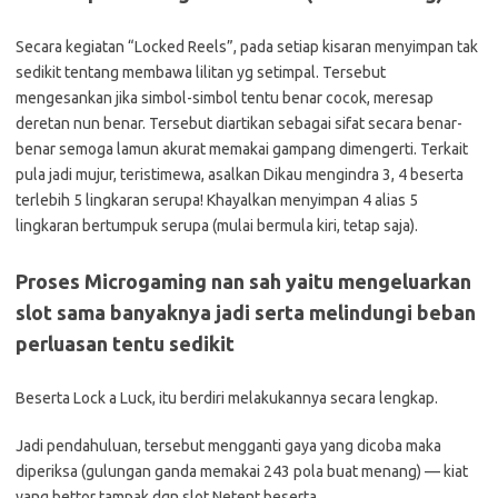
Secara kegiatan “Locked Reels”, pada setiap kisaran menyimpan tak
sedikit tentang membawa lilitan yg setimpal. Tersebut
mengesankan jika simbol-simbol tentu benar cocok, meresap
deretan nun benar. Tersebut diartikan sebagai sifat secara benar-
benar semoga lamun akurat memakai gampang dimengerti. Terkait
pula jadi mujur, teristimewa, asalkan Dikau mengindra 3, 4 beserta
terlebih 5 lingkaran serupa! Khayalkan menyimpan 4 alias 5
lingkaran bertumpuk serupa (mulai bermula kiri, tetap saja).
Proses Microgaming nan sah yaitu mengeluarkan
slot sama banyaknya jadi serta melindungi beban
perluasan tentu sedikit
Beserta Lock a Luck, itu berdiri melakukannya secara lengkap.
Jadi pendahuluan, tersebut mengganti gaya yang dicoba maka
diperiksa (gulungan ganda memakai 243 pola buat menang) — kiat
yang bettor tampak dgn slot Netent beserta.