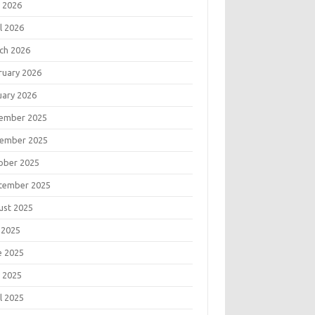
 2026
l 2026
ch 2026
ruary 2026
uary 2026
ember 2025
ember 2025
ober 2025
tember 2025
ust 2025
 2025
e 2025
 2025
l 2025