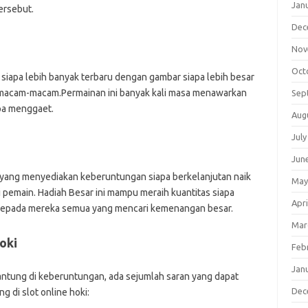
Jan
ersebut.
Dec
Nov
Oct
e siapa lebih banyak terbaru dengan gambar siapa lebih besar
rmacam-macam.Permainan ini banyak kali masa menawarkan
Sep
pa menggaet.
Aug
July
Jun
 yang menyediakan keberuntungan siapa berkelanjutan naik
May
i pemain. Hadiah Besar ini mampu meraih kuantitas siapa
Apri
t kepada mereka semua yang mencari kemenangan besar.
Mar
oki
Feb
Jan
ntung di keberuntungan, ada sejumlah saran yang dapat
Dec
di slot online hoki: