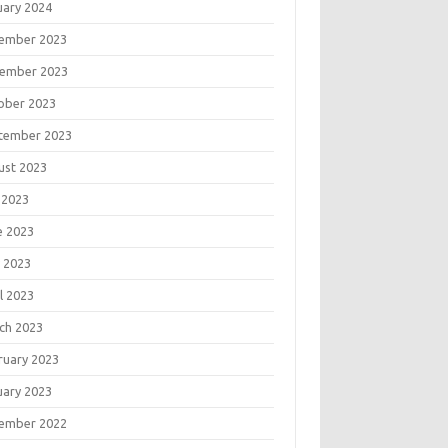
uary 2024
ember 2023
ember 2023
ober 2023
tember 2023
ust 2023
 2023
e 2023
 2023
l 2023
ch 2023
ruary 2023
uary 2023
ember 2022