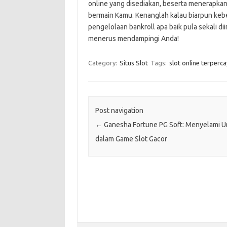
online yang disediakan, beserta menerapka
bermain Kamu. Kenanglah kalau biarpun keb
pengelolaan bankroll apa baik pula sekali d
menerus mendampingi Anda!
Category:
Situs Slot
Tags:
slot online terperc
Post navigation
←
Ganesha Fortune PG Soft: Menyelami U
dalam Game Slot Gacor