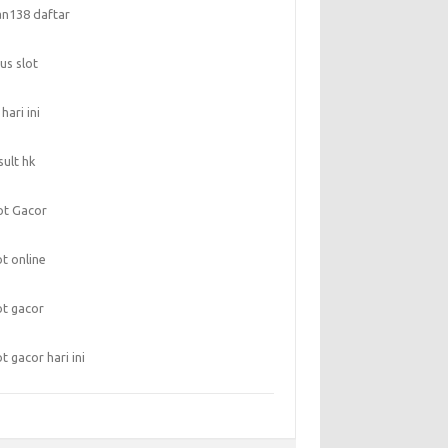
an138 daftar
tus slot
 hari ini
sult hk
ot Gacor
ot online
ot gacor
ot gacor hari ini