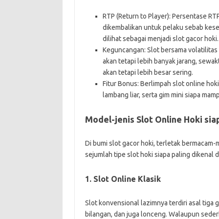
RTP (Return to Player): Persentase R
dikembalikan untuk pelaku sebab kese
dilihat sebagai menjadi slot gacor hoki.
Keguncangan: Slot bersama volatilitas
akan tetapi lebih banyak jarang, sewak
akan tetapi lebih besar sering.
Fitur Bonus: Berlimpah slot online hoki
lambang liar, serta gim mini siapa ma
Model-jenis Slot Online Hoki sia
Di bumi slot gacor hoki, terletak bermacam-
sejumlah tipe slot hoki siapa paling dikenal 
1. Slot Online Klasik
Slot konvensional lazimnya terdiri asal tig
bilangan, dan juga lonceng. Walaupun sede