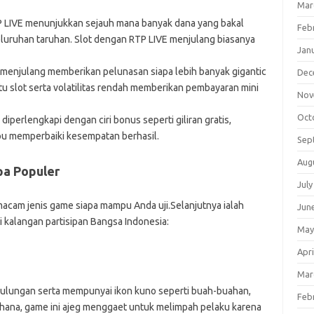
Mar
TP LIVE menunjukkan sejauh mana banyak dana yang bakal
Feb
luruhan taruhan. Slot dengan RTP LIVE menjulang biasanya
Jan
 menjulang memberikan pelunasan siapa lebih banyak gigantic
Dec
tu slot serta volatilitas rendah memberikan pembayaran mini
Nov
Oct
 diperlengkapi dengan ciri bonus seperti giliran gratis,
mpu memperbaiki kesempatan berhasil.
Sep
Aug
pa Populer
July
macam jenis game siapa mampu Anda uji.Selanjutnya ialah
Jun
di kalangan partisipan Bangsa Indonesia:
May
Apri
Mar
a gulungan serta mempunyai ikon kuno seperti buah-buahan,
Feb
rhana, game ini ajeg menggaet untuk melimpah pelaku karena