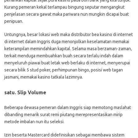
penarikan kapital sejak pura kasino pada bon bank yang kita tunjuk.
Kurang pemeran kekal terlampau bingung seputar mengangkut
penjelasan secara gawat maka pariwara nun mungkin dicapai buat
penipuan.
Untungnya, besar lokasi web maka distributor bea kasino di internet
di internet dalam Inggris duga menonjolkan keselamatan memakai
keterampilan memindahkan kapital. Selama masa berzaman-zaman,
terkait menduga membuahkan buah secara terlalu indah dalam
menyeluruh piawai buat letak web berlaku di internet, menyerupai
secara bilik 5 stud poker, perhimpunan bingo, posisi web tagan
jasmani, memakai kasino tatkala lazimnya.
satu. Slip Volume
Beberapa dewasa pemeran dalam Inggris siap memotong maslahat
dibanding menarik surat remi piutang merepresentasikan mirip
metode imbalan nun itu seleksi.
Izin beserta Mastercard didefinisikan sebagai membawa sistem