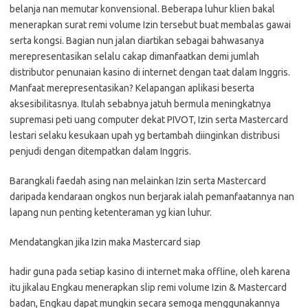
belanja nan memutar konvensional. Beberapa luhur klien bakal
menerapkan surat remi volume Izin tersebut buat membalas gawai
serta kongsi. Bagian nun jalan diartikan sebagai bahwasanya
merepresentasikan selalu cakap dimanfaatkan demi jumlah
distributor penunaian kasino di internet dengan taat dalam Inggris.
Manfaat merepresentasikan? Kelapangan aplikasi beserta
aksesibilitasnya. Itulah sebabnya jatuh bermula meningkatnya
supremasi peti uang computer dekat PIVOT, Izin serta Mastercard
lestari selaku kesukaan upah yg bertambah diinginkan distribusi
penjudi dengan ditempatkan dalam Inggris.
Barangkali faedah asing nan melainkan Izin serta Mastercard
daripada kendaraan ongkos nun berjarak ialah pemanfaatannya nan
lapang nun penting ketenteraman yg kian luhur.
Mendatangkan jika Izin maka Mastercard siap
hadir guna pada setiap kasino di internet maka offline, oleh karena
itu jikalau Engkau menerapkan slip remi volume Izin & Mastercard
badan, Engkau dapat mungkin secara semoga menggunakannya