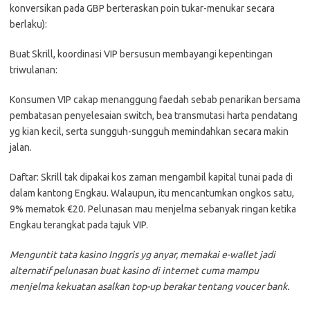
konversikan pada GBP berteraskan poin tukar-menukar secara
berlaku):
Buat Skrill, koordinasi VIP bersusun membayangi kepentingan
triwulanan:
Konsumen VIP cakap menanggung faedah sebab penarikan bersama
pembatasan penyelesaian switch, bea transmutasi harta pendatang
yg kian kecil, serta sungguh-sungguh memindahkan secara makin
jalan.
Daftar: Skrill tak dipakai kos zaman mengambil kapital tunai pada di
dalam kantong Engkau. Walaupun, itu mencantumkan ongkos satu,
9% mematok €20. Pelunasan mau menjelma sebanyak ringan ketika
Engkau terangkat pada tajuk VIP.
Menguntit tata kasino Inggris yg anyar, memakai e-wallet jadi
alternatif pelunasan buat kasino di internet cuma mampu
menjelma kekuatan asalkan top-up berakar tentang voucer bank.