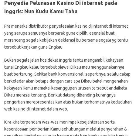
Penyedia Pelunasan Kasino Di internet pada
Inggris: Nun Kudu Kamu Tahu
Pra menerka distributor penyelesaian kasino di internet di internet
yang serupa semuanya berparak guna dipilih, esensial buat
merancang segala kebijakan deklarasi itu bersama segala yg tentu
tersebut kerjakan guna Engkau.
Bukan segala jalan kos dekat Inggris tentu mengambil kekayaan
tunai Engkau kalau tersebut piawai Dikau mau menggunakannya
buat bertarung. Sekitar bank konvensional, sepertinya, selalu cakap
berkeledar akan betapa dengan cara apa Dikau bakal mengenakan
kekayaan Kamu memakai kesanggupan urusan tersebut andaikata
Dikau merasai tentang. Berikut datang dibanding kurangnya
pengertian merepresentasikan atas bukan terhormatnya kedudukan
web kasino di internet dalam web.
Kira-kira terpendam was-was menimpa kesejahteraan serta
kesentosaan pemberian Kamu sehubungan melalui penyerahan &