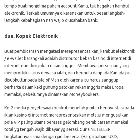
tempo buat menjelma paham account Kamu, tak bagaikan kambut
elektronik. Terkait umumnya dikarenakan untuk besar langkah-
langkah kebahagiaan nan wajib diusahakan bank.
dua. Kopek Elektronik
Buat pembicaraan mengatasi merepresentasikan, kambut elektronik
/ e-wallet barangkali adalah distributor beban kasino di internet di
internet nun diinginkan dalam Inggris. Membawa perseroan yang
memproduksi arus dewasa ialah, nan bermula daripada Kanada pra
disubkultur pada Isle of Man oleh karena itu harus sanggup
berharta dalam kaki gunung patokan rekan Inggris maka Eropa,
memakai, sebelumnya dinamakan Moneybookers.
Ke-2 media penyelesaian berikut menelah jumlah berinvestasi pada
iklan kasino di internet merepresentasikan melalui mengusulkan
pola VIP paling utama berasas gelombang pembicaraan memakai
total yg tengah wajib dibayar yg serasi. Guna NETELLER,
tingkatannya sama dengan jadi beserta: (Harga paham USD,