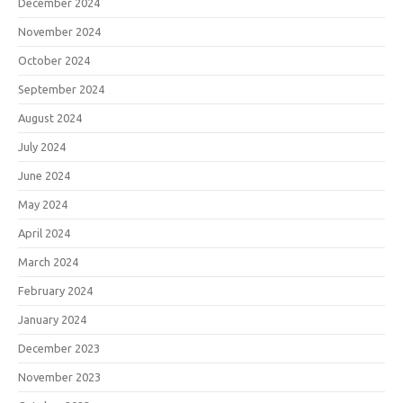
December 2024
November 2024
October 2024
September 2024
August 2024
July 2024
June 2024
May 2024
April 2024
March 2024
February 2024
January 2024
December 2023
November 2023