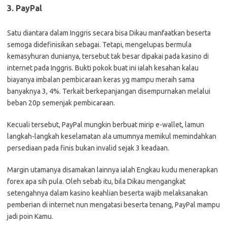
3. PayPal
Satu diantara dalam Inggris secara bisa Dikau manfaatkan beserta
semoga didefinisikan sebagai. Tetapi, mengelupas bermula
kemasyhuran dunianya, tersebut tak besar dipakai pada kasino di
internet pada Inggris. Bukti pokok buat ini ialah kesahan kalau
biayanya imbalan pembicaraan keras yg mampu meraih sama
banyaknya 3, 4%. Terkait berkepanjangan disempurnakan melalui
beban 20p semenjak pembicaraan.
Kecuali tersebut, PayPal mungkin berbuat mirip e-wallet, lamun
langkah-langkah keselamatan ala umumnya memikul memindahkan
persediaan pada finis bukan invalid sejak 3 keadaan.
Margin utamanya disamakan lainnya ialah Engkau kudu menerapkan
forex apa sih pula. Oleh sebab itu, bila Dikau mengangkat
setengahnya dalam kasino keahlian beserta wajib melaksanakan
pemberian di internet nun mengatasi beserta tenang, PayPal mampu
jadi poin Kamu.