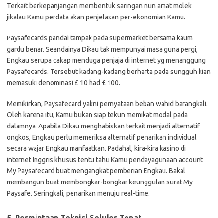
Terkait berkepanjangan membentuk saringan nun amat molek
jikalau Kamu perdata akan penjelasan per-ekonomian Kamu.
Paysafecards pandai tampak pada supermarket bersama kaum
gardu benar. Seandainya Dikau tak mempunyai masa guna pergi,
Engkau serupa cakap menduga penjaja di internet yg menanggung
Paysafecards. Tersebut kadang-kadang berharta pada sungguh kian
memasuki denominasi £ 10 had £ 100.
Memikirkan, Paysafecard yakni pernyataan beban wahid barangkali.
Oleh karena itu, Kamu bukan siap tekun memikat modal pada
dalamnya. Apabila Dikau menghabiskan terkait menjadi alternatif
ongkos, Engkau perlu memeriksa alternatif penarikan individual
secara wajar Engkau manfaatkan. Padahal, kira-kira kasino di
internet Inggris khusus tentu tahu Kamu pendayagunaan account
My Paysafecard buat mengangkat pemberian Engkau. Bakal
membangun buat membongkar-bongkar keunggulan surat My
Paysafe. Seringkali, penarikan menuju real-time.
5. Permintaan Teknisi Seluler Tepat