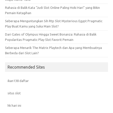
Rahasia di Balik Kata “Judi Slot Online Paling Hoki Hari” yang Bikin
Pemain Ketagihan
Seberapa Menguntungkan Sih Rtp Slot Mysterious Egypt Pragmatic
Play Buat Kamu yang Suka Main Slot?
Dari Gates of Olympus Hingga Sweet Bonanza: Rahasia di Balik
Popularitas Pragmatic Play Slot Favorit Pemain
Seberapa Menarik The Matrix Playtech dan Apa yang Membuatnya
Berbeda dari Slot Lain?
Recommended Sites
ikan138 daftar
situs slot
hk hari ini