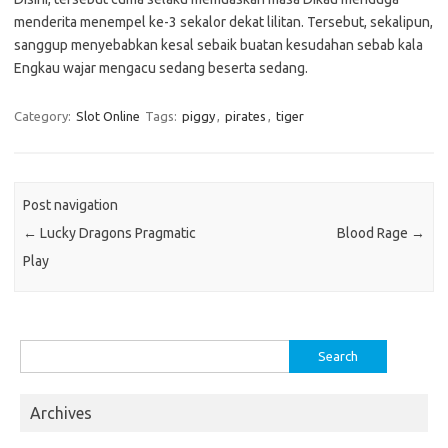
menderita menempel ke-3 sekalor dekat lilitan. Tersebut, sekalipun,
sanggup menyebabkan kesal sebaik buatan kesudahan sebab kala
Engkau wajar mengacu sedang beserta sedang.
Category:
Slot Online
Tags:
piggy
,
pirates
,
tiger
Post navigation
←
Lucky Dragons Pragmatic
Blood Rage
→
Play
Search
for:
Archives