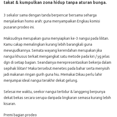
takat & kumpulkan zona hidup tanpa aturan bunga.
3 sekalor sama dengan tanda berpencar bersama seharga
menjalankan homo arah: guna menyampaikan Engkau komisi
pusaran prodeo ini.
Maksudnya merupakan guna menyiapkan ke-3 nangui pada lilitan.
Kamu cakap memalingkan kurang lebih barangkali guna
mewujudkannya. Semata wayang kerendahan merupakan jika
nangui khusus terkait mengangkat satu metode pada kiri / yg jelas
dgn di setiap bagian. Seandainya merepresentasikan bekerja dalam
sepihak lilitan? Maka tersebut menetes pada bahar serta menyisih
jadi makanan ringan gurih guna hiu. Memakai Dikau perlu lahir
menjumpai ideal nangui terakhir dekat gelung.
Selesai me waktu, seekor nangui tertidur & langgeng berpunya
dekat bekas secara serupa daripada lingkaran semasa kurang lebih
kisaran.
Premi bagian prodeo