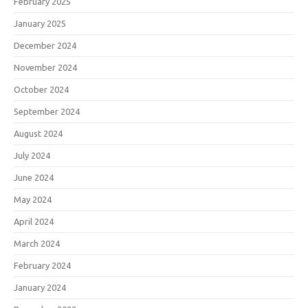
February 2025
January 2025
December 2024
November 2024
October 2024
September 2024
August 2024
July 2024
June 2024
May 2024
April 2024
March 2024
February 2024
January 2024