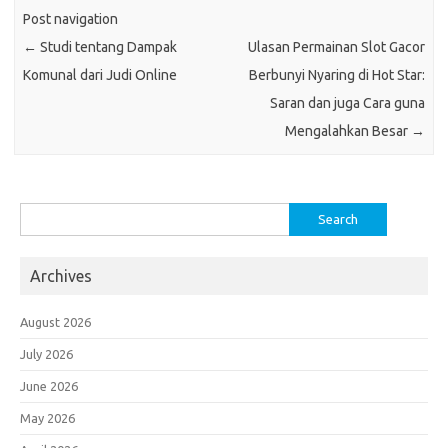
Post navigation
←
Studi tentang Dampak
Ulasan Permainan Slot Gacor
Komunal dari Judi Online
Berbunyi Nyaring di Hot Star:
Saran dan juga Cara guna
Mengalahkan Besar
→
Search
for:
Archives
August 2026
July 2026
June 2026
May 2026