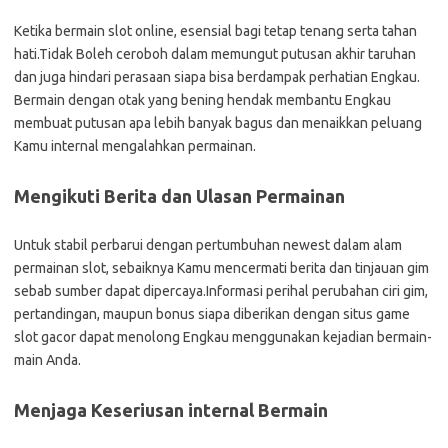
Ketika bermain slot online, esensial bagi tetap tenang serta tahan
hati.Tidak Boleh ceroboh dalam memungut putusan akhir taruhan
dan juga hindari perasaan siapa bisa berdampak perhatian Engkau.
Bermain dengan otak yang bening hendak membantu Engkau
membuat putusan apa lebih banyak bagus dan menaikkan peluang
Kamu internal mengalahkan permainan.
Mengikuti Berita dan Ulasan Permainan
Untuk stabil perbarui dengan pertumbuhan newest dalam alam
permainan slot, sebaiknya Kamu mencermati berita dan tinjauan gim
sebab sumber dapat dipercaya.Informasi perihal perubahan ciri gim,
pertandingan, maupun bonus siapa diberikan dengan situs game
slot gacor dapat menolong Engkau menggunakan kejadian bermain-
main Anda.
Menjaga Keseriusan internal Bermain