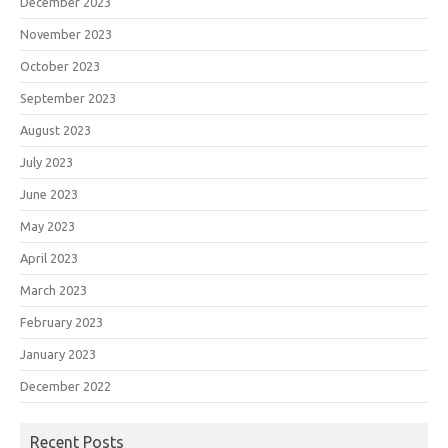
December 2023
November 2023
October 2023
September 2023
August 2023
July 2023
June 2023
May 2023
April 2023
March 2023
February 2023
January 2023
December 2022
Recent Posts