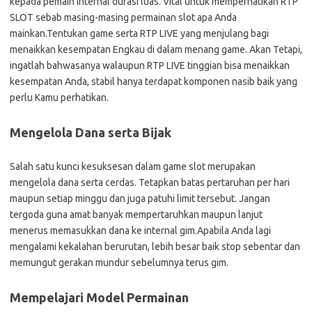
kepada pemain internal durasi luas. Vital untuk memperhatikan RTP
SLOT sebab masing-masing permainan slot apa Anda
mainkan.Tentukan game serta RTP LIVE yang menjulang bagi
menaikkan kesempatan Engkau di dalam menang game. Akan Tetapi,
ingatlah bahwasanya walaupun RTP LIVE tinggian bisa menaikkan
kesempatan Anda, stabil hanya terdapat komponen nasib baik yang
perlu Kamu perhatikan.
Mengelola Dana serta Bijak
Salah satu kunci kesuksesan dalam game slot merupakan
mengelola dana serta cerdas. Tetapkan batas pertaruhan per hari
maupun setiap minggu dan juga patuhi limit tersebut. Jangan
tergoda guna amat banyak mempertaruhkan maupun lanjut
menerus memasukkan dana ke internal gim.Apabila Anda lagi
mengalami kekalahan berurutan, lebih besar baik stop sebentar dan
memungut gerakan mundur sebelumnya terus gim.
Mempelajari Model Permainan