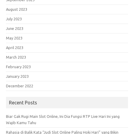
August 2023
July 2023
June 2023
May 2023
April 2023
March 2023
February 2023
January 2023
December 2022
Recent Posts
Biar Gak Rugi Main Slot Online, Ini Dia Fungsi RTP Live Hari Ini yang
Wajib Kamu Tahu
Rahasia di Balik Kata “Judi Slot Online Paling Hoki Hari” yang Bikin