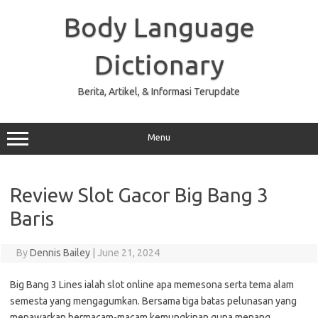
Skip
to
Body Language
content
Dictionary
Berita, Artikel, & Informasi Terupdate
Menu
Review Slot Gacor Big Bang 3
Baris
By
Dennis Bailey
|
June 21, 2024
Big Bang 3 Lines ialah slot online apa memesona serta tema alam
semesta yang mengagumkan. Bersama tiga batas pelunasan yang
menawarkan bermacam-macam kemungkinan guna menang,