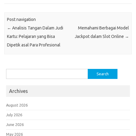
Post navigation
←
Analisis Tangan Dalam Judi
Memahami Berbagai Model
Kartu: Pelajaran yang Bisa
Jackpot dalam Slot Online
→
Dipetik asal Para Profesional
Search
for:
Archives
August 2026
July 2026
June 2026
May 2026