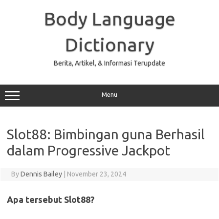
Skip
to
Body Language
content
Dictionary
Berita, Artikel, & Informasi Terupdate
Menu
Slot88: Bimbingan guna Berhasil
dalam Progressive Jackpot
By
Dennis Bailey
|
November 23, 2024
Apa tersebut Slot88?