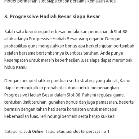
model permainan slot siapa cocok bersama kemauan Anda.
3. Progressive Hadiah Besar siapa Besar
Salah satu keuntungan terbesar melakukan permainan di Slot 88
ialah adanya Progressive Hadiah Besar yang gigantic.Dengan
probabilitas guna mengalahkan bonus apa berkelanjutan bertambah
sejalan bersama bertambahnya kuantitas taruhan, Anda punya
kesempatan untuk meraih keberhasilan luas siapa dapat merombak
hidup Kamu.
Dengan memperhatikan panduan serta strategi yang akurat, Kamu
dapat meningkatkan probabilitas Anda untuk memenangkan
Progressive Hadiah Besar dalam Slot 88. Pahami regulasi game,
tentukan limit taruhan, gunakan bonus dan juga pemasaran, beserta
bermain dengan tahan hati serta konsisten untuk mencapai
keberhasilan luas.Terlindungi bermain serta harap sukses!
Category:
Judi Online
Tags:
situs judi slot terpercaya no 1