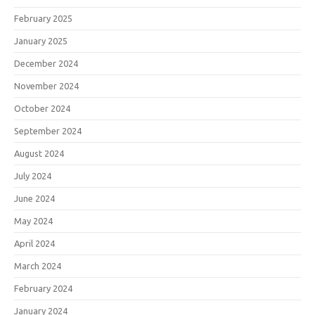
February 2025
January 2025
December 2024
November 2024
October 2024
September 2024
August 2024
July 2024
June 2024
May 2024
April 2024
March 2024
February 2024
January 2024