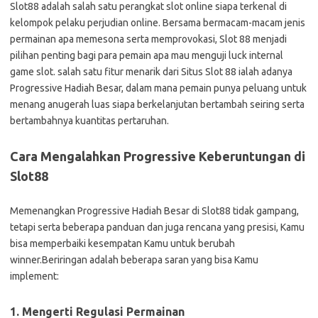
Slot88 adalah salah satu perangkat slot online siapa terkenal di
kelompok pelaku perjudian online. Bersama bermacam-macam jenis
permainan apa memesona serta memprovokasi, Slot 88 menjadi
pilihan penting bagi para pemain apa mau menguji luck internal
game slot. salah satu fitur menarik dari Situs Slot 88 ialah adanya
Progressive Hadiah Besar, dalam mana pemain punya peluang untuk
menang anugerah luas siapa berkelanjutan bertambah seiring serta
bertambahnya kuantitas pertaruhan.
Cara Mengalahkan Progressive Keberuntungan di
Slot88
Memenangkan Progressive Hadiah Besar di Slot88 tidak gampang,
tetapi serta beberapa panduan dan juga rencana yang presisi, Kamu
bisa memperbaiki kesempatan Kamu untuk berubah
winner.Beriringan adalah beberapa saran yang bisa Kamu
implement:
1. Mengerti Regulasi Permainan