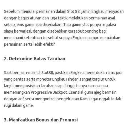
Sebelum memulai permainan dalam Slot 88, jamin Engkau menyadari
dengan bagus aturan dan juga taktik melakukan permainan asal
setiap jenis game apa disediakan. Tiap game slot punya regulasi
siapa bervariasi, dengan disebabkan tersebut penting bagi
memahami ketentuan tersebut supaya Engkau mampu memainkan
permainan serta lebih efektif.
2. Determine Batas Taruhan
Saat bermain-main di Slot88, pastikan Engkau menentukan limit judi
yang pantas serta moneter Engkau.Hindari sangat tergiur untuk
lanjut memposisikan taruhan siapa tinggi hanya karena mau
memenangkan Progressive Jackpot. Esensial guna ajeg bermain
dengan arif serta mengontrol pengeluaran Kamu agar nggak terlalu
rugi dalam game.
3. Manfaatkan Bonus dan Promosi