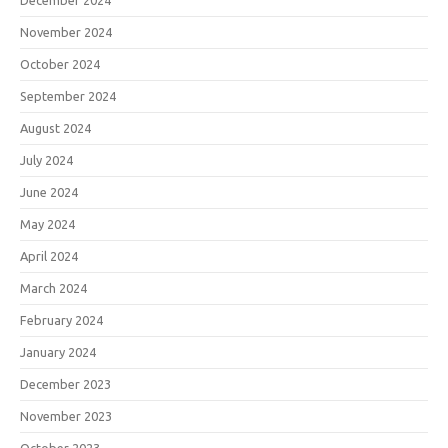
December 2024
November 2024
October 2024
September 2024
August 2024
July 2024
June 2024
May 2024
April 2024
March 2024
February 2024
January 2024
December 2023
November 2023