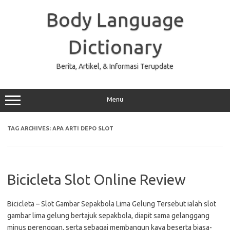
Skip
to
Body Language
content
Dictionary
Berita, Artikel, & Informasi Terupdate
Menu
TAG ARCHIVES:
APA ARTI DEPO SLOT
Bicicleta Slot Online Review
Bicicleta – Slot Gambar Sepakbola Lima Gelung Tersebut ialah slot
gambar lima gelung bertajuk sepakbola, diapit sama gelanggang
minus perenggan, serta sebagai membangun kaya beserta biasa-