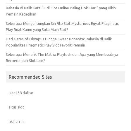
Rahasia di Balik Kata “Judi Slot Online Paling Hoki Hari” yang Bikin
Pemain Ketagihan
Seberapa Menguntungkan Sih Rtp Slot Mysterious Egypt Pragmatic
Play Buat Kamu yang Suka Main Slot?
Dari Gates of Olympus Hingga Sweet Bonanza: Rahasia di Balik
Popularitas Pragmatic Play Slot Favorit Pemain
Seberapa Menarik The Matrix Playtech dan Apa yang Membuatnya
Berbeda dari Slot Lain?
Recommended Sites
ikan138 daftar
situs slot
hk hari ini