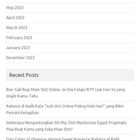
May 2023
April 2023
March 2023
February 2023
January 2023
December 2022
Recent Posts
Biar Gak Rugi Main Slot Online, Ini Dia Fungsi RTP Live Hari Ini yang
Wajib Kamu Tahu
Rahasia di Balik Kata “Judi Slot Online Paling Hoki Hari” yang Bikin
Pemain Ketagihan
Seberapa Menguntungkan Sih Rtp Slot Mysterious Egypt Pragmatic
Play Buat Kamu yang Suka Main Slot?
Dari Gates of Olympus Hingga Sweet Bonanza: Rahasia di Balik