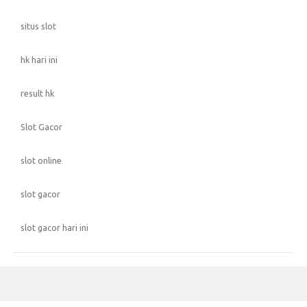
situs slot
hk hari ini
result hk
Slot Gacor
slot online
slot gacor
slot gacor hari ini