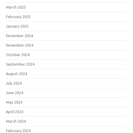
March 2025
February 2025
January 2025
December 2024
November 2024
October 2024
September 2024
August 2024
July 2024
June 2024
May 2024
April 2024
March 2024
February 2024