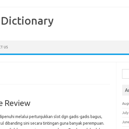
Dictionary
T US
Sea
for:
A
ne Review
Aug
July
 dipenuhi melalui pertunjukkan slot dgn gadis-gadis bagus,
Jun
ul dibanding sini secara tintingan guna banyak perempuan.