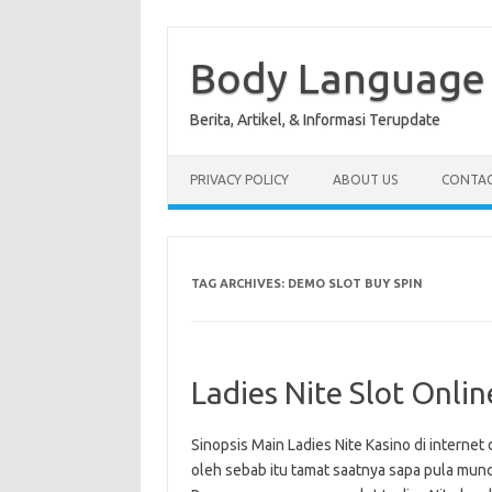
Skip
to
content
Body Language 
Berita, Artikel, & Informasi Terupdate
PRIVACY POLICY
ABOUT US
CONTAC
TAG ARCHIVES:
DEMO SLOT BUY SPIN
Ladies Nite Slot Onli
Sinopsis Main Ladies Nite Kasino di internet
oleh sebab itu tamat saatnya sapa pula munc