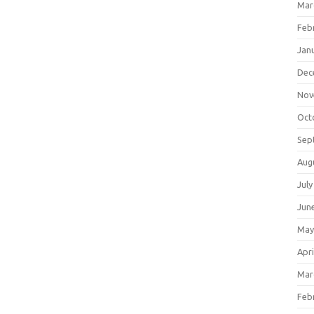
Mar
Feb
Jan
Dec
Nov
Oct
Sep
Aug
July
Jun
May
Apri
Mar
Feb