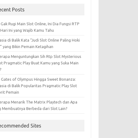
ecent Posts
 Gak Rugi Main Slot Online, Ini Dia Fungsi RTP
 Hari Ini yang Wajib Kamu Tahu
sia di Balik Kata “Judi Slot Online Paling Hoki
i” yang Bikin Pemain Ketagihan
erapa Menguntungkan Sih Rtp Slot Mysterious
pt Pragmatic Play Buat Kamu yang Suka Main
?
i Gates of Olympus Hingga Sweet Bonanza:
sia di Balik Popularitas Pragmatic Play Slot
orit Pemain
erapa Menarik The Matrix Playtech dan Apa
g Membuatnya Berbeda dari Slot Lain?
ecommended Sites