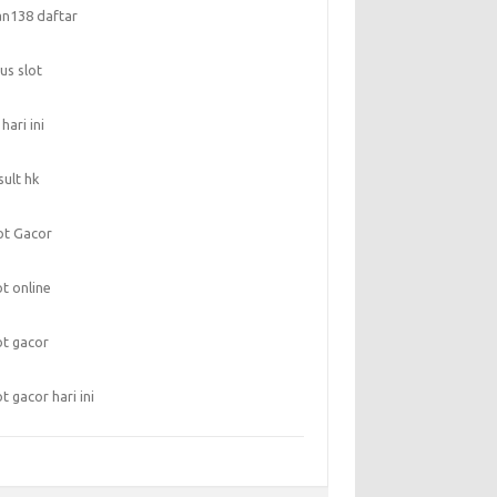
an138 daftar
tus slot
 hari ini
sult hk
ot Gacor
ot online
ot gacor
ot gacor hari ini