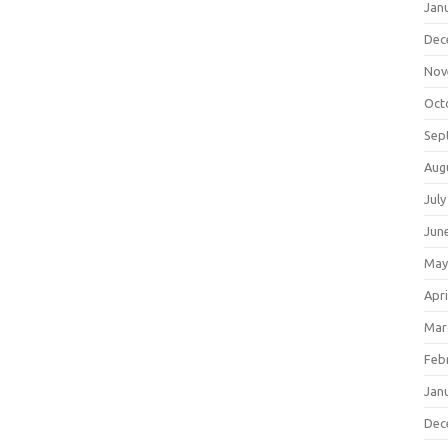
Jan
Dec
Nov
Oct
Sep
Aug
July
Jun
May
Apri
Mar
Feb
Jan
Dec