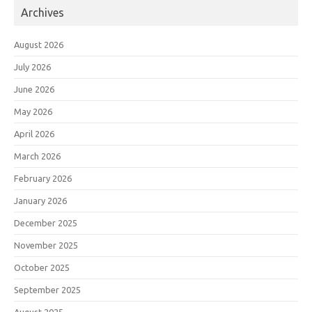
Archives
August 2026
July 2026
June 2026
May 2026
April 2026
March 2026
February 2026
January 2026
December 2025
November 2025
October 2025
September 2025