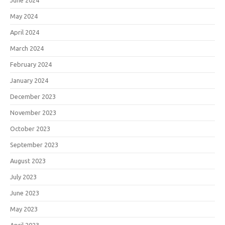
June 2024
May 2024
April 2024
March 2024
February 2024
January 2024
December 2023
November 2023
October 2023
September 2023
August 2023
July 2023
June 2023
May 2023