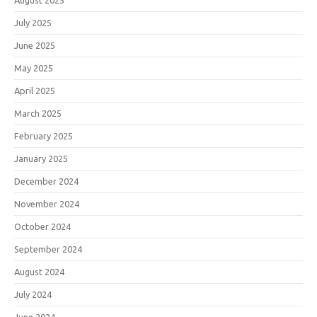
August 2025
July 2025
June 2025
May 2025
April 2025
March 2025
February 2025
January 2025
December 2024
November 2024
October 2024
September 2024
August 2024
July 2024