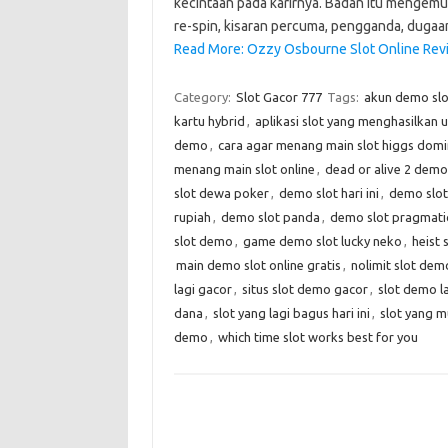
kecintaan pada karirnya. Badan itu mengemuk
re-spin, kisaran percuma, pengganda, duga
Read More: Ozzy Osbourne Slot Online Rev
Category:
Slot Gacor 777
Tags:
akun demo slo
kartu hybrid
,
aplikasi slot yang menghasilkan 
demo
,
cara agar menang main slot higgs dom
menang main slot online
,
dead or alive 2 demo
slot dewa poker
,
demo slot hari ini
,
demo slot
rupiah
,
demo slot panda
,
demo slot pragmati
slot demo
,
game demo slot lucky neko
,
heist 
main demo slot online gratis
,
nolimit slot dem
lagi gacor
,
situs slot demo gacor
,
slot demo l
dana
,
slot yang lagi bagus hari ini
,
slot yang m
demo
,
which time slot works best for you