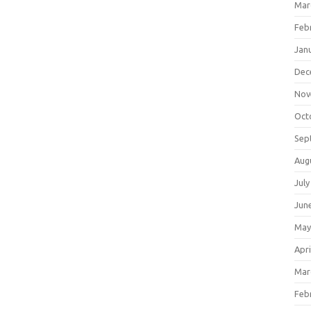
Mar
Feb
Jan
Dec
Nov
Oct
Sep
Aug
July
Jun
May
Apri
Mar
Feb