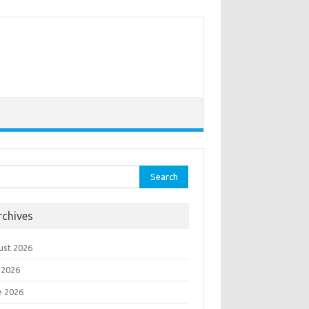
rch
rchives
ust 2026
 2026
e 2026