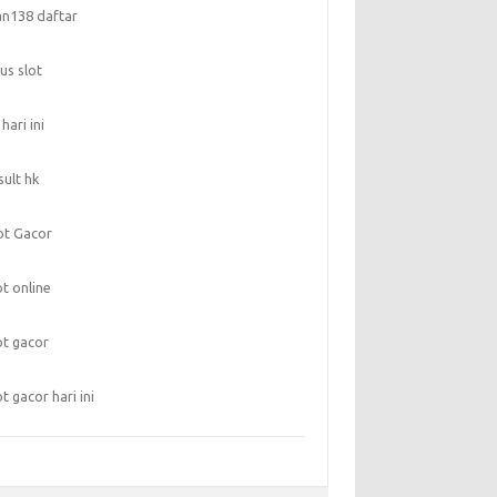
an138 daftar
tus slot
 hari ini
sult hk
ot Gacor
ot online
ot gacor
ot gacor hari ini