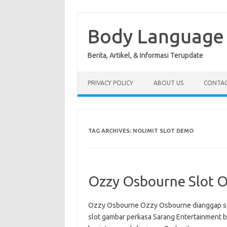
Skip
to
content
Body Language 
Berita, Artikel, & Informasi Terupdate
PRIVACY POLICY
ABOUT US
CONTAC
TAG ARCHIVES:
NOLIMIT SLOT DEMO
Ozzy Osbourne Slot O
Ozzy Osbourne Ozzy Osbourne dianggap seper
slot gambar perkasa Sarang Entertainment b