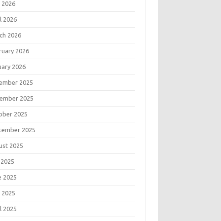
 2026
l 2026
ch 2026
ruary 2026
uary 2026
ember 2025
ember 2025
ober 2025
tember 2025
ust 2025
 2025
e 2025
 2025
l 2025