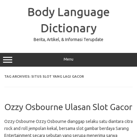
Skip
to
Body Language
content
Dictionary
Berita, Artikel, & Informasi Terupdate
Menu
TAG ARCHIVES:
SITUS SLOT YANG LAGI GACOR
Ozzy Osbourne Ulasan Slot Gacor
Ozzy Osbourne Ozzy Osbourne dianggap selaku satu diantara citra
rock and roll jempolan kekal, bersama slot gambar berdaya Sarang
Entertainment secara sebutan yang serupa menerima sarwa