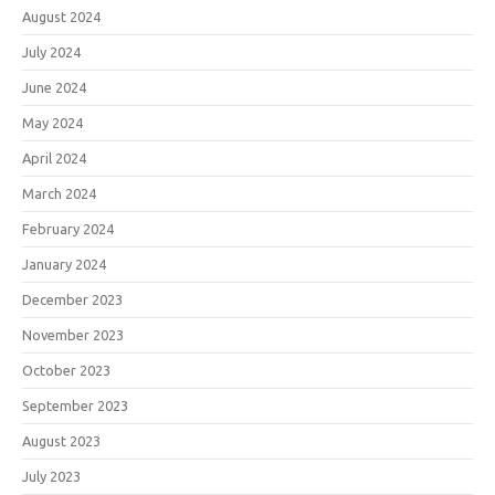
August 2024
July 2024
June 2024
May 2024
April 2024
March 2024
February 2024
January 2024
December 2023
November 2023
October 2023
September 2023
August 2023
July 2023