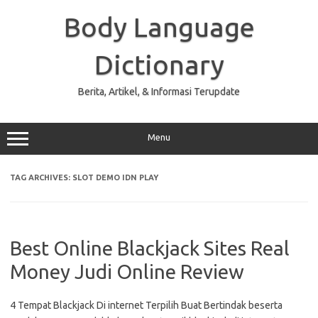
Skip
to
Body Language
content
Dictionary
Berita, Artikel, & Informasi Terupdate
Menu
TAG ARCHIVES:
SLOT DEMO IDN PLAY
Best Online Blackjack Sites Real
Money Judi Online Review
4 Tempat Blackjack Di internet Terpilih Buat Bertindak beserta