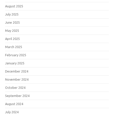
August 2025
July 2025
June 2025
May 2025
April 2025
March 2025
February 2025
January 2025
December 2024
November 2024
October 2024
September 2024
August 2024
July 2024