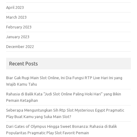
April 2023
March 2023
February 2023
January 2023
December 2022
Recent Posts
Biar Gak Rugi Main Slot Online, Ini Dia Fungsi RTP Live Hari Ini yang
Wajib Kamu Tahu
Rahasia di Balik Kata “Judi Slot Online Paling Hoki Hari” yang Bikin
Pemain Ketagihan
Seberapa Menguntungkan Sih Rtp Slot Mysterious Egypt Pragmatic
Play Buat Kamu yang Suka Main Slot?
Dari Gates of Olympus Hingga Sweet Bonanza: Rahasia di Balik
Popularitas Pragmatic Play Slot Favorit Pemain