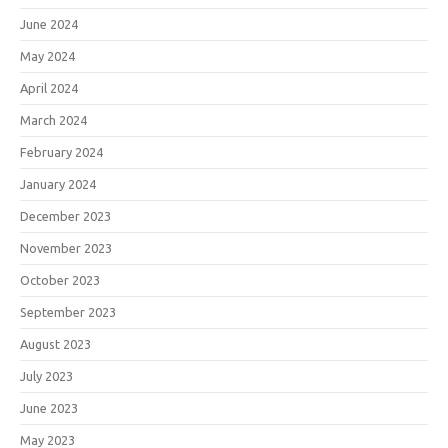
June 2024
May 2024
April 2024
March 2024
February 2024
January 2024
December 2023
November 2023
October 2023
September 2023
August 2023
July 2023
June 2023
May 2023