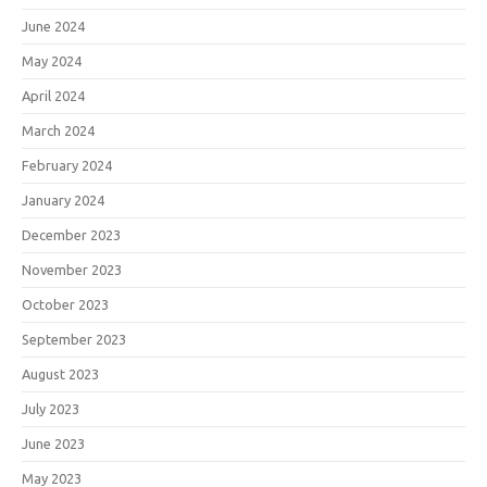
June 2024
May 2024
April 2024
March 2024
February 2024
January 2024
December 2023
November 2023
October 2023
September 2023
August 2023
July 2023
June 2023
May 2023