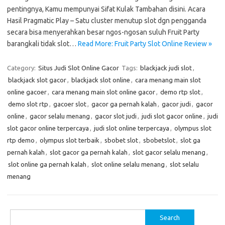
pentingnya, Kamu mempunyai Sifat Kulak Tambahan disini. Acara
Hasil Pragmatic Play – Satu cluster menutup slot dgn pengganda
secara bisa menyerahkan besar ngos-ngosan suluh Fruit Party
barangkali tidak slot…
Read More: Fruit Party Slot Online Review »
Category:
Situs Judi Slot Online Gacor
Tags:
blackjack judi slot
,
blackjack slot gacor
,
blackjack slot online
,
cara menang main slot
online gacoer
,
cara menang main slot online gacor
,
demo rtp slot
,
demo slot rtp
,
gacoer slot
,
gacor ga pernah kalah
,
gacor judi
,
gacor
online
,
gacor selalu menang
,
gacor slot judi
,
judi slot gacor online
,
judi
slot gacor online terpercaya
,
judi slot online terpercaya
,
olympus slot
rtp demo
,
olympus slot terbaik
,
sbobet slot
,
sbobetslot
,
slot ga
pernah kalah
,
slot gacor ga pernah kalah
,
slot gacor selalu menang
,
slot online ga pernah kalah
,
slot online selalu menang
,
slot selalu
menang
Search