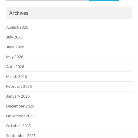
for:
Archives
August 2026
July 2026
June 2026
May 2026
April 2026
March 2026
February 2026
January 2026
December 2025
November 2025
October 2025
September 2025