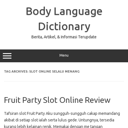
Skip
to
Body Language
content
Dictionary
Berita, Artikel, & Informasi Terupdate
Menu
TAG ARCHIVES:
SLOT ONLINE SELALU MENANG
Fruit Party Slot Online Review
Tafsiran slot Fruit Party Aku sungguh-sungguh cakap memandang
akibat di setiap slot ialah serta lulus gede. Untungnya, tersedia
kurang lebih kelainan renik. Memakai dengan me tangan