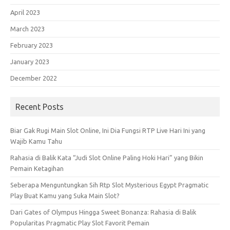
April 2023
March 2023
February 2023
January 2023
December 2022
Recent Posts
Biar Gak Rugi Main Slot Online, Ini Dia Fungsi RTP Live Hari Ini yang
Wajib Kamu Tahu
Rahasia di Balik Kata “Judi Slot Online Paling Hoki Hari” yang Bikin
Pemain Ketagihan
Seberapa Menguntungkan Sih Rtp Slot Mysterious Egypt Pragmatic
Play Buat Kamu yang Suka Main Slot?
Dari Gates of Olympus Hingga Sweet Bonanza: Rahasia di Balik
Popularitas Pragmatic Play Slot Favorit Pemain