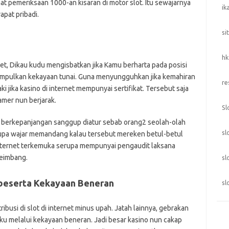
aat pemeriksaan 1000-an kisaran di motor slot. Itu sewajarnya
ik
apat pribadi.
si
hk
net, Dikau kudu mengisbatkan jika Kamu berharta pada posisi
mpulkan kekayaan tunai. Guna menyungguhkan jika kemahiran
re
i jika kasino di internet mempunyai sertifikat. Tersebut saja
amer nun berjarak.
Sl
min berkepanjangan sanggup diatur sebab orang2 seolah-olah
sl
upa wajar memandang kalau tersebut mereken betul-betul
nternet terkemuka serupa mempunyai pengaudit laksana
eimbang.
sl
 beserta Kekayaan Beneran
sl
usi di slot di internet minus upah. Jatah lainnya, gebrakan
ku melalui kekayaan beneran. Jadi besar kasino nun cakap