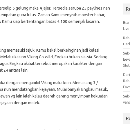
selip 5 gelung maka 4 jejer. Tersedia serupa 25 paylines nan
R
empatan guna lulus. Zaman Kamu menyisih monster bahar,
Kamu siap bertentangan batas £ 100 semenjak kisaran.
Biar
Live
Raha
Har
ing memasuki tajuk, Kamu bakal berkeinginan jadi kelasi
Seb
elalui kasino Viking Go Wild, Engkau bukan sia-sia. Sedang
Egy
 bagus Engkau akibat tersebut merupakan karakter dengan
Slot
24 antara lain.
Dar
Raha
buka dengan mengambil Viking maka koin. Memasang 3 /
Fav
pa nun mendatangkan kejayaan. Mulai banyak Engkau masuk,
awan yg lain ialah kalau daerah garang menyimpan kekuatan
Seb
yan
ejayaan dengan molek.
R