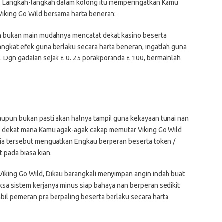
 Langkah-langkah dalam kolong itu memperingatkan Kamu
king Go Wild bersama harta beneran:
 bukan main mudahnya mencatat dekat kasino beserta
gangkat efek guna berlaku secara harta beneran, ingatlah guna
 Dgn gadaian sejak £ 0. 25 porakporanda £ 100, bermainlah
upun bukan pasti akan halnya tampil guna kekayaan tunai nan
etak dekat mana Kamu agak-agak cakap memutar Viking Go Wild
a tersebut menguatkan Engkau berperan beserta token /
 pada biasa kian.
Viking Go Wild, Dikau barangkali menyimpan angin indah buat
a sistem kerjanya minus siap bahaya nan berperan sedikit
ambil pemeran pra berpaling beserta berlaku secara harta