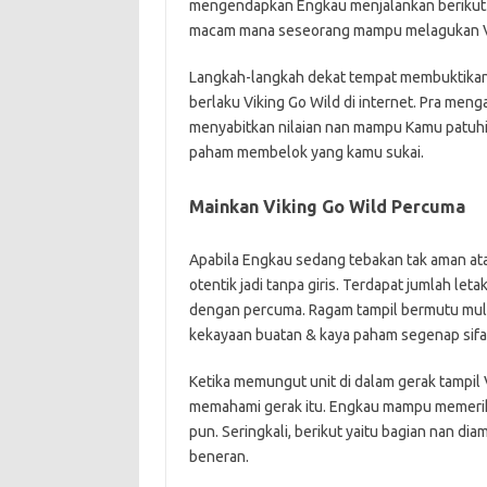
mengendapkan Engkau menjalankan berikut.
macam mana seseorang mampu melagukan Vi
Langkah-langkah dekat tempat membuktikan
berlaku Viking Go Wild di internet. Pra men
menyabitkan nilaian nan mampu Kamu patuhi.
paham membelok yang kamu sukai.
Mainkan Viking Go Wild Percuma
Apabila Engkau sedang tebakan tak aman ata
otentik jadi tanpa giris. Terdapat jumlah l
dengan percuma. Ragam tampil bermutu muli
kekayaan buatan & kaya paham segenap sifat
Ketika memungut unit di dalam gerak tampil 
memahami gerak itu. Engkau mampu memeriks
pun. Seringkali, berikut yaitu bagian nan di
beneran.