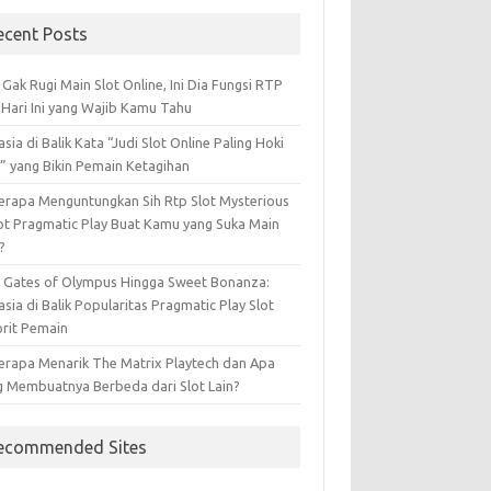
ecent Posts
 Gak Rugi Main Slot Online, Ini Dia Fungsi RTP
 Hari Ini yang Wajib Kamu Tahu
sia di Balik Kata “Judi Slot Online Paling Hoki
i” yang Bikin Pemain Ketagihan
erapa Menguntungkan Sih Rtp Slot Mysterious
pt Pragmatic Play Buat Kamu yang Suka Main
?
i Gates of Olympus Hingga Sweet Bonanza:
sia di Balik Popularitas Pragmatic Play Slot
orit Pemain
erapa Menarik The Matrix Playtech dan Apa
g Membuatnya Berbeda dari Slot Lain?
ecommended Sites