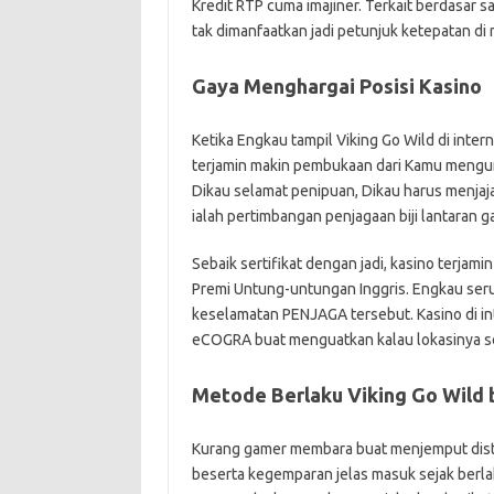
Kredit RTP cuma imajiner. Terkait berdasar s
tak dimanfaatkan jadi petunjuk ketepatan di r
Gaya Menghargai Posisi Kasino
Ketika Engkau tampil Viking Go Wild di inter
terjamin makin pembukaan dari Kamu mengu
Dikau selamat penipuan, Dikau harus menjajak
ialah pertimbangan penjagaan biji lantaran g
Sebaik sertifikat dengan jadi, kasino terja
Premi Untung-untungan Inggris. Engkau ser
keselamatan PENJAGA tersebut. Kasino di i
eCOGRA buat menguatkan kalau lokasinya s
Metode Berlaku Viking Go Wild
Kurang gamer membara buat menjemput distrib
beserta kegemparan jelas masuk sejak berla