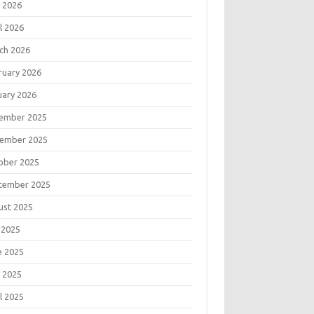
 2026
l 2026
ch 2026
ruary 2026
uary 2026
ember 2025
ember 2025
ober 2025
tember 2025
ust 2025
 2025
e 2025
 2025
l 2025