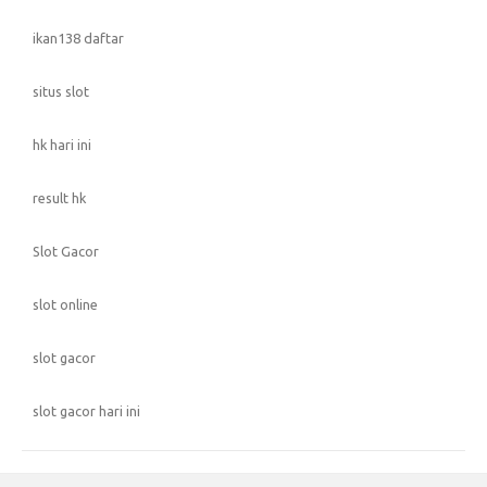
ikan138 daftar
situs slot
hk hari ini
result hk
Slot Gacor
slot online
slot gacor
slot gacor hari ini