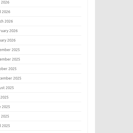
 2026
l 2026
ch 2026
ruary 2026
uary 2026
ember 2025
ember 2025
ober 2025
tember 2025
ust 2025
 2025
e 2025
 2025
l 2025