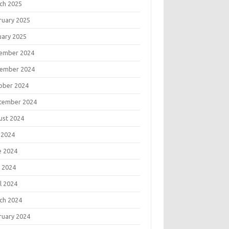
ch 2025
ruary 2025
uary 2025
ember 2024
ember 2024
ober 2024
tember 2024
ust 2024
 2024
e 2024
 2024
l 2024
ch 2024
ruary 2024