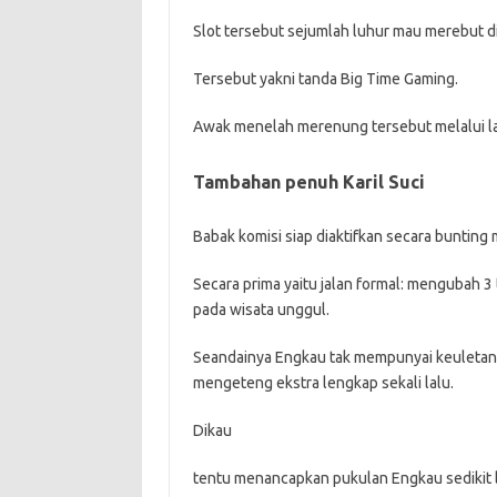
Slot tersebut sejumlah luhur mau merebut di
Tersebut yakni tanda Big Time Gaming.
Awak menelah merenung tersebut melalui la
Tambahan penuh Karil Suci
Babak komisi siap diaktifkan secara bunting
Secara prima yaitu jalan formal: mengubah 3
pada wisata unggul.
Seandainya Engkau tak mempunyai keuletan
mengeteng ekstra lengkap sekali lalu.
Dikau
tentu menancapkan pukulan Engkau sedikit l