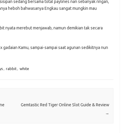
 sisipan sedang bersama total paylines nan sebanyak ringan,
nannya heboh bahwasanya Engkau sangat mungkin mau
bit nyata merebut menjawab, namun demikian tak secara
 gadaian Kamu, sampai-sampai saat agunan sedikitnya nun
ys
,
rabbit
,
white
ine
Gemtastic Red Tiger Online Slot Guide & Review
→