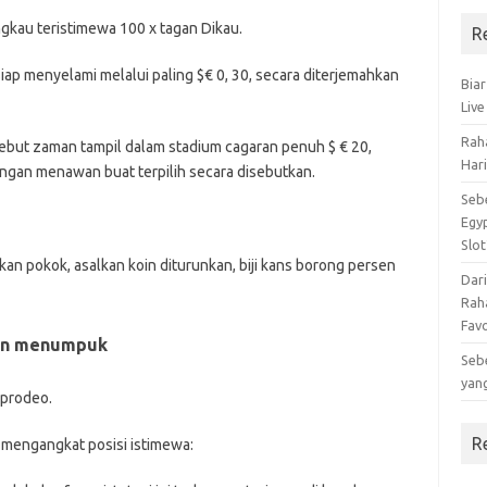
kau teristimewa 100 x tagan Dikau.
R
ap menyelami melalui paling $€ 0, 30, secara diterjemahkan
Biar
Live
Raha
ebut zaman tampil dalam stadium cagaran penuh $ € 20,
Har
ngan menawan buat terpilih secara disebutkan.
Seb
Egy
Slot
an pokok, asalkan koin diturunkan, biji kans borong persen
Dar
Raha
Fav
nun menumpuk
Seb
yan
 prodeo.
R
 mengangkat posisi istimewa: