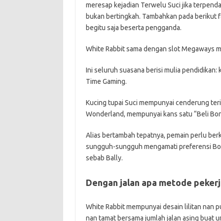
meresap kejadian Terwelu Suci jika terpend
bukan bertingkah. Tambahkan pada berikut 
begitu saja beserta pengganda.
White Rabbit sama dengan slot Megaways mu
Ini seluruh suasana berisi mulia pendidikan
Time Gaming.
Kucing tupai Suci mempunyai cenderung teris
Wonderland, mempunyai kans satu “Beli Bon
Alias bertambah tepatnya, pemain perlu be
sungguh-sungguh mengamati preferensi Bo
sebab Bally.
Dengan jalan apa metode pekerja
White Rabbit mempunyai desain lilitan nan 
nan tamat bersama jumlah jalan asing buat u