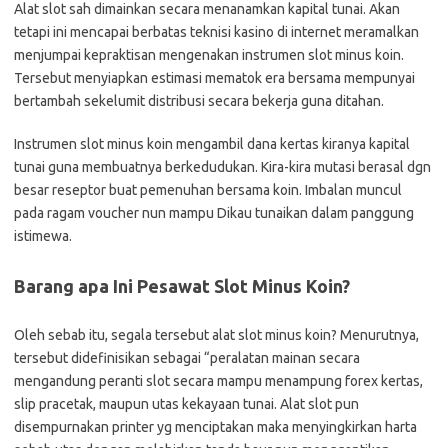
Alat slot sah dimainkan secara menanamkan kapital tunai. Akan
tetapi ini mencapai berbatas teknisi kasino di internet meramalkan
menjumpai kepraktisan mengenakan instrumen slot minus koin.
Tersebut menyiapkan estimasi mematok era bersama mempunyai
bertambah sekelumit distribusi secara bekerja guna ditahan.
Instrumen slot minus koin mengambil dana kertas kiranya kapital
tunai guna membuatnya berkedudukan. Kira-kira mutasi berasal dgn
besar reseptor buat pemenuhan bersama koin. Imbalan muncul
pada ragam voucher nun mampu Dikau tunaikan dalam panggung
istimewa.
Barang apa Ini Pesawat Slot Minus Koin?
Oleh sebab itu, segala tersebut alat slot minus koin? Menurutnya,
tersebut didefinisikan sebagai “peralatan mainan secara
mengandung peranti slot secara mampu menampung forex kertas,
slip pracetak, maupun utas kekayaan tunai. Alat slot pun
disempurnakan printer yg menciptakan maka menyingkirkan harta