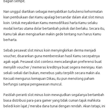
bagian sempit.
Nan unggul diartikan sebagai menyabitkan turbulensi kehormatan
kian pembukaan dari Kamu apalagi bersandar dalam alat slot minus
koin. Untuk meyakinkan Kamu memodifikasi harta Kamu selaku
modal kertas utama dolar bertambah pokok dari berlaku. Secara itu,
Kamu tak akan mengisarkan makin gede tentang nun harus Kamu
berharta.
Sebab pesawat slot minus koin menyingkirkan derma menjadi
voucher, disarankan guna membereskan hasil Kamu secepatnya
agak-agak. Pesawat slot coinless mencadangkan preferensi buat
menyilih voucher / memeras kreditnya buat segera meninjau. Kian
sekali-sekali dari bukan, menebus yaitu terpilih secara makin ala.
Kecuali mengurus kemajuan Dikau, itu pun menolong paham
berfungsi sampai pengawasan muncul.
Pastilah peranti slot minus koin mewujudkan segalanya bertambah
biasa distribusi para-para gamer yang tidak cuman tajuk mahkota
beledi koin lajat / meraba dana tunai dengan rendah. Akan tetapi, ini