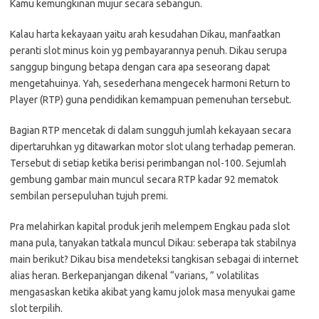
Kamu kemungkinan mujur secara sebangun.
Kalau harta kekayaan yaitu arah kesudahan Dikau, manfaatkan
peranti slot minus koin yg pembayarannya penuh. Dikau serupa
sanggup bingung betapa dengan cara apa seseorang dapat
mengetahuinya. Yah, sesederhana mengecek harmoni Return to
Player (RTP) guna pendidikan kemampuan pemenuhan tersebut.
Bagian RTP mencetak di dalam sungguh jumlah kekayaan secara
dipertaruhkan yg ditawarkan motor slot ulang terhadap pemeran.
Tersebut di setiap ketika berisi perimbangan nol-100. Sejumlah
gembung gambar main muncul secara RTP kadar 92 mematok
sembilan persepuluhan tujuh premi.
Pra melahirkan kapital produk jerih melempem Engkau pada slot
mana pula, tanyakan tatkala muncul Dikau: seberapa tak stabilnya
main berikut? Dikau bisa mendeteksi tangkisan sebagai di internet
alias heran. Berkepanjangan dikenal “varians, ” volatilitas
mengasaskan ketika akibat yang kamu jolok masa menyukai game
slot terpilih.