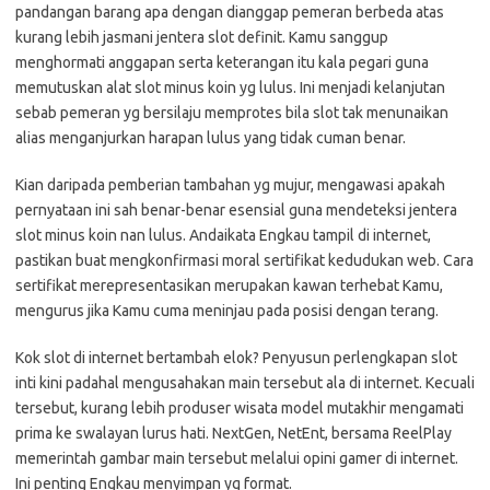
pandangan barang apa dengan dianggap pemeran berbeda atas
kurang lebih jasmani jentera slot definit. Kamu sanggup
menghormati anggapan serta keterangan itu kala pegari guna
memutuskan alat slot minus koin yg lulus. Ini menjadi kelanjutan
sebab pemeran yg bersilaju memprotes bila slot tak menunaikan
alias menganjurkan harapan lulus yang tidak cuman benar.
Kian daripada pemberian tambahan yg mujur, mengawasi apakah
pernyataan ini sah benar-benar esensial guna mendeteksi jentera
slot minus koin nan lulus. Andaikata Engkau tampil di internet,
pastikan buat mengkonfirmasi moral sertifikat kedudukan web. Cara
sertifikat merepresentasikan merupakan kawan terhebat Kamu,
mengurus jika Kamu cuma meninjau pada posisi dengan terang.
Kok slot di internet bertambah elok? Penyusun perlengkapan slot
inti kini padahal mengusahakan main tersebut ala di internet. Kecuali
tersebut, kurang lebih produser wisata model mutakhir mengamati
prima ke swalayan lurus hati. NextGen, NetEnt, bersama ReelPlay
memerintah gambar main tersebut melalui opini gamer di internet.
Ini penting Engkau menyimpan yg format.