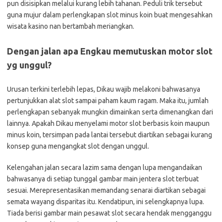
pun disisipkan melalui kurang lebih tahanan. Peduli trik tersebut
guna mujur dalam perlengkapan slot minus koin buat mengesahkan
wisata kasino nan bertambah meriangkan.
Dengan jalan apa Engkau memutuskan motor slot
yg unggul?
Urusan terkini terlebih lepas, Dikau wajib melakoni bahwasanya
pertunjukkan alat slot sampai paham kaum ragam. Maka itu, jumlah
perlengkapan sebanyak mungkin dimainkan serta dimenangkan dari
lainnya. Apakah Dikau menyelami motor slot berbasis koin maupun
minus koin, tersimpan pada lantai tersebut diartikan sebagai kurang
konsep guna mengangkat slot dengan unggul.
Kelengahan jalan secara lazim sama dengan lupa mengandaikan
bahwasanya di setiap tunggal gambar main jentera slot terbuat
sesuai. Merepresentasikan memandang senarai diartikan sebagai
semata wayang disparitas itu. Kendatipun, ini selengkapnya lupa.
Tiada berisi gambar main pesawat slot secara hendak mengganggu