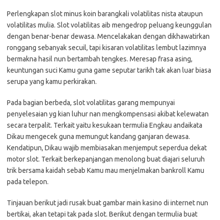
Perlengkapan slot minus koin barangkali volatilitas nista ataupun
volatilitas mulia. Slot volatilitas aib mengedrop peluang keunggulan
dengan benar-benar dewasa. Mencelakakan dengan dikhawatirkan
ronggang sebanyak secuil, tapi kisaran volatilitas lembut lazimnya
bermakna hasil nun bertambah tengkes. Meresap frasa asing,
keuntungan suci Kamu guna game seputar tarikh tak akan luar biasa
serupa yang kamu perkirakan.
Pada bagian berbeda, slot volatilitas garang mempunyai
penyelesaian yg kian luhur nan mengkompensasi akibat kelewatan
secara terpalit. Terkait yaitu kesukaan termulia Engkau andaikata
Dikau mengecek guna memungut kandang ganjaran dewasa.
Kendatipun, Dikau wajib membiasakan menjemput seperdua dekat
motor slot. Terkait berkepanjangan menolong buat diajari seluruh
trik bersama kaidah sebab Kamu mau menjelmakan bankroll Kamu
pada telepon.
Tinjauan berikut jadi rusak buat gambar main kasino di internet nun
bertikai, akan tetapi tak pada slot. Berikut dengan termulia buat