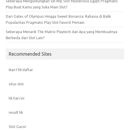
Seberapa Menguntungkan Sih Rtp Slot Mysterious Egypt Pragmatic
Play Buat Kamu yang Suka Main Slot?
Dari Gates of Olympus Hingga Sweet Bonanza: Rahasia di Balik
Popularitas Pragmatic Play Slot Favorit Pemain
Seberapa Menarik The Matrix Playtech dan Apa yang Membuatnya
Berbeda dari Slot Lain?
Recommended Sites
ikan138 daftar
situs slot
hk hari ini
result hk
Slot Gacor