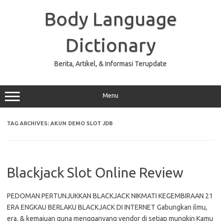
Skip
to
Body Language
content
Dictionary
Berita, Artikel, & Informasi Terupdate
Menu
TAG ARCHIVES:
AKUN DEMO SLOT JDB
Blackjack Slot Online Review
PEDOMAN PERTUNJUKKAN BLACKJACK NIKMATI KEGEMBIRAAN 21
ERA ENGKAU BERLAKU BLACKJACK DI INTERNET Gabungkan ilmu,
era, & kemajuan guna mengganyang vendor di setiap mungkin Kamu