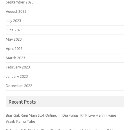
September 2023
August 2023
July 2023
June 2023
May 2023
April 2023
March 2023
February 2023
January 2023
December 2022
Recent Posts
Biar Gak Rugi Main Slot Online, Ini Dia Fungsi RTP Live Hari Ini yang
Wajib Kamu Tahu