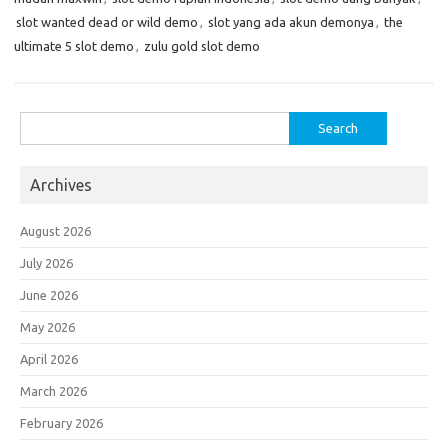
slot wanted dead or wild demo
,
slot yang ada akun demonya
,
the
ultimate 5 slot demo
,
zulu gold slot demo
Search
for:
Archives
August 2026
July 2026
June 2026
May 2026
April 2026
March 2026
February 2026