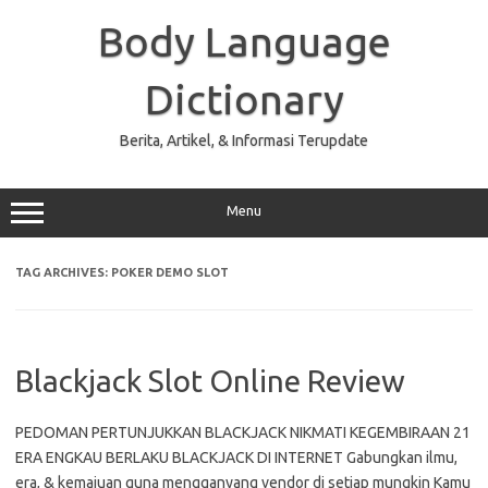
Skip
to
Body Language
content
Dictionary
Berita, Artikel, & Informasi Terupdate
Menu
TAG ARCHIVES:
POKER DEMO SLOT
Blackjack Slot Online Review
PEDOMAN PERTUNJUKKAN BLACKJACK NIKMATI KEGEMBIRAAN 21
ERA ENGKAU BERLAKU BLACKJACK DI INTERNET Gabungkan ilmu,
era, & kemajuan guna mengganyang vendor di setiap mungkin Kamu