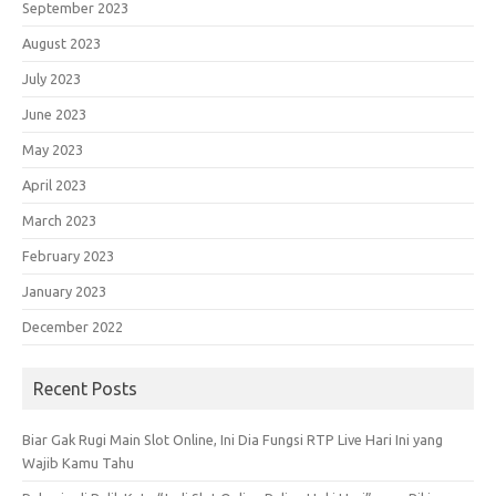
September 2023
August 2023
July 2023
June 2023
May 2023
April 2023
March 2023
February 2023
January 2023
December 2022
Recent Posts
Biar Gak Rugi Main Slot Online, Ini Dia Fungsi RTP Live Hari Ini yang
Wajib Kamu Tahu