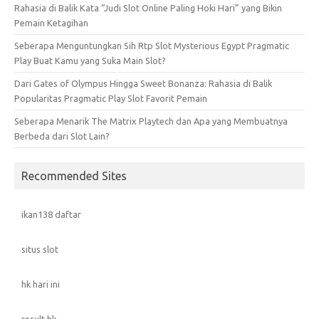
Rahasia di Balik Kata “Judi Slot Online Paling Hoki Hari” yang Bikin
Pemain Ketagihan
Seberapa Menguntungkan Sih Rtp Slot Mysterious Egypt Pragmatic
Play Buat Kamu yang Suka Main Slot?
Dari Gates of Olympus Hingga Sweet Bonanza: Rahasia di Balik
Popularitas Pragmatic Play Slot Favorit Pemain
Seberapa Menarik The Matrix Playtech dan Apa yang Membuatnya
Berbeda dari Slot Lain?
Recommended Sites
ikan138 daftar
situs slot
hk hari ini