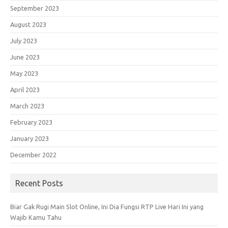
September 2023
August 2023
July 2023
June 2023
May 2023
April 2023
March 2023
February 2023
January 2023
December 2022
Recent Posts
Biar Gak Rugi Main Slot Online, Ini Dia Fungsi RTP Live Hari Ini yang
Wajib Kamu Tahu