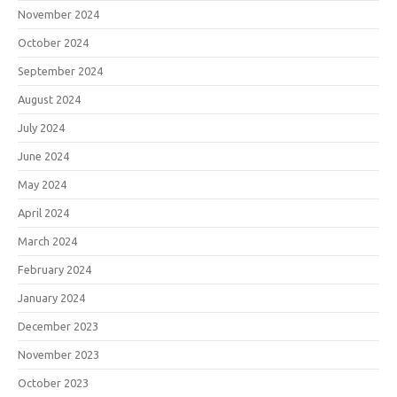
November 2024
October 2024
September 2024
August 2024
July 2024
June 2024
May 2024
April 2024
March 2024
February 2024
January 2024
December 2023
November 2023
October 2023