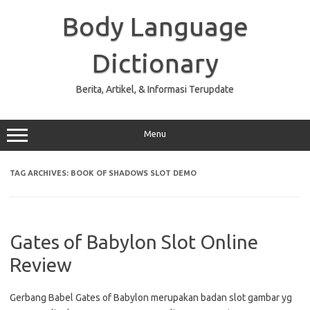
Skip
to
Body Language
content
Dictionary
Berita, Artikel, & Informasi Terupdate
Menu
TAG ARCHIVES:
BOOK OF SHADOWS SLOT DEMO
Gates of Babylon Slot Online
Review
Gerbang Babel Gates of Babylon merupakan badan slot gambar yg