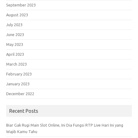
September 2023
August 2023
July 2023
June 2023
May 2023
April 2023
March 2023
February 2023
January 2023
December 2022
Recent Posts
Biar Gak Rugi Main Slot Online, Ini Dia Fungsi RTP Live Hari Ini yang
Wajib Kamu Tahu