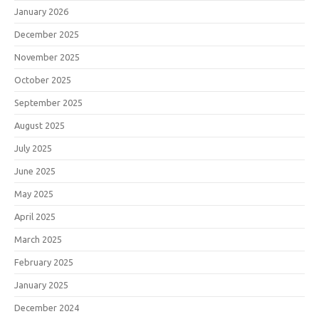
January 2026
December 2025
November 2025
October 2025
September 2025
August 2025
July 2025
June 2025
May 2025
April 2025
March 2025
February 2025
January 2025
December 2024