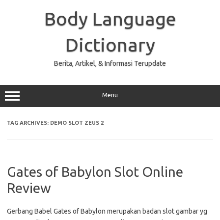
Skip
to
Body Language
content
Dictionary
Berita, Artikel, & Informasi Terupdate
Menu
TAG ARCHIVES:
DEMO SLOT ZEUS 2
Gates of Babylon Slot Online
Review
Gerbang Babel Gates of Babylon merupakan badan slot gambar yg