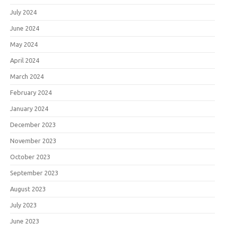
July 2024
June 2024
May 2024
April 2024
March 2024
February 2024
January 2024
December 2023
November 2023
October 2023
September 2023
August 2023
July 2023
June 2023