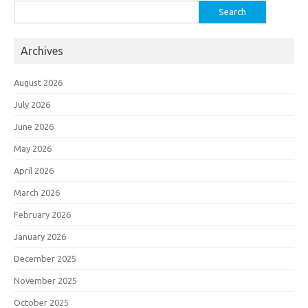
Search
for:
Archives
August 2026
July 2026
June 2026
May 2026
April 2026
March 2026
February 2026
January 2026
December 2025
November 2025
October 2025