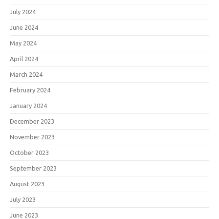
July 2024
June 2024
May 2024
April 2024
March 2024
February 2024
January 2024
December 2023
November 2023
October 2023
September 2023
August 2023
July 2023
June 2023