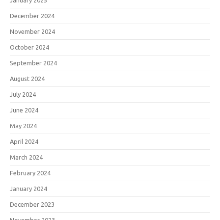
January 2025
December 2024
November 2024
October 2024
September 2024
August 2024
July 2024
June 2024
May 2024
April 2024
March 2024
February 2024
January 2024
December 2023