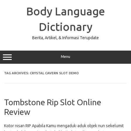
Skip
to
Body Language
content
Dictionary
Berita, Artikel, & Informasi Terupdate
Menu
TAG ARCHIVES:
CRYSTAL CAVERN SLOT DEMO
Tombstone Rip Slot Online
Review
Kotor nisan RIP Apabila Kamu mengaduk-aduk objek nun sekelumit