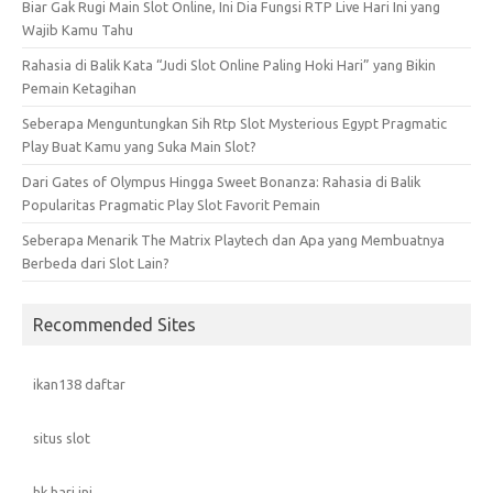
Biar Gak Rugi Main Slot Online, Ini Dia Fungsi RTP Live Hari Ini yang
Wajib Kamu Tahu
Rahasia di Balik Kata “Judi Slot Online Paling Hoki Hari” yang Bikin
Pemain Ketagihan
Seberapa Menguntungkan Sih Rtp Slot Mysterious Egypt Pragmatic
Play Buat Kamu yang Suka Main Slot?
Dari Gates of Olympus Hingga Sweet Bonanza: Rahasia di Balik
Popularitas Pragmatic Play Slot Favorit Pemain
Seberapa Menarik The Matrix Playtech dan Apa yang Membuatnya
Berbeda dari Slot Lain?
Recommended Sites
ikan138 daftar
situs slot
hk hari ini