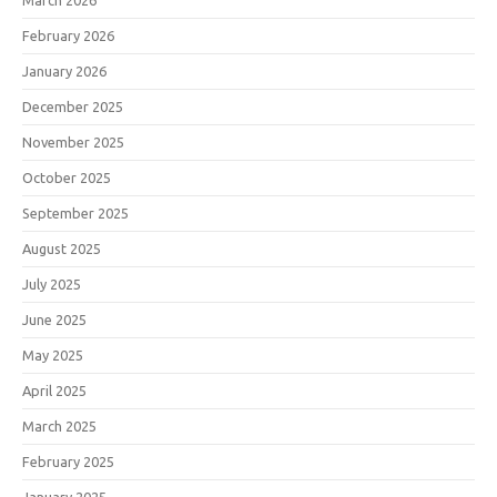
March 2026
February 2026
January 2026
December 2025
November 2025
October 2025
September 2025
August 2025
July 2025
June 2025
May 2025
April 2025
March 2025
February 2025