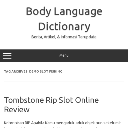
Skip
to
Body Language
content
Dictionary
Berita, Artikel, & Informasi Terupdate
Menu
TAG ARCHIVES:
DEMO SLOT FISHING
Tombstone Rip Slot Online
Review
Kotor nisan RIP Apabila Kamu mengaduk-aduk objek nun sekelumit