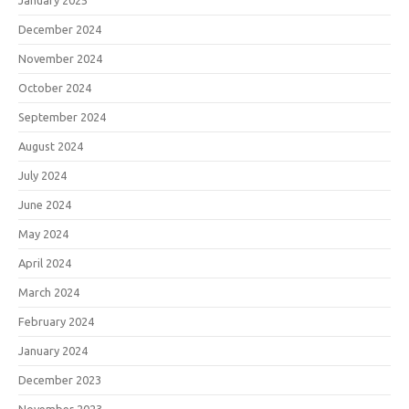
January 2025
December 2024
November 2024
October 2024
September 2024
August 2024
July 2024
June 2024
May 2024
April 2024
March 2024
February 2024
January 2024
December 2023