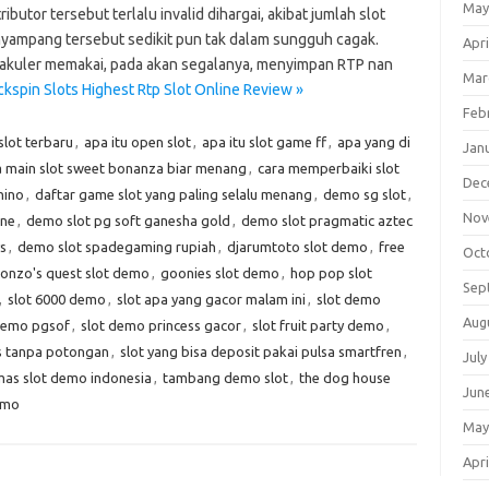
May
butor tersebut terlalu invalid dihargai, akibat jumlah slot
nyampang tersebut sedikit pun tak dalam sungguh cagak.
Apri
akuler memakai, pada akan segalanya, menyimpan RTP nan
Mar
kspin Slots Highest Rtp Slot Online Review »
Feb
lot terbaru
,
apa itu open slot
,
apa itu slot game ff
,
apa yang di
Jan
a main slot sweet bonanza biar menang
,
cara memperbaiki slot
Dec
hino
,
daftar game slot yang paling selalu menang
,
demo sg slot
,
Nov
ine
,
demo slot pg soft ganesha gold
,
demo slot pragmatic aztec
s
,
demo slot spadegaming rupiah
,
djarumtoto slot demo
,
free
Oct
onzo's quest slot demo
,
goonies slot demo
,
hop pop slot
Sep
,
slot 6000 demo
,
slot apa yang gacor malam ini
,
slot demo
Aug
demo pgsof
,
slot demo princess gacor
,
slot fruit party demo
,
us tanpa potongan
,
slot yang bisa deposit pakai pulsa smartfren
,
July
as slot demo indonesia
,
tambang demo slot
,
the dog house
Jun
emo
May
Apri