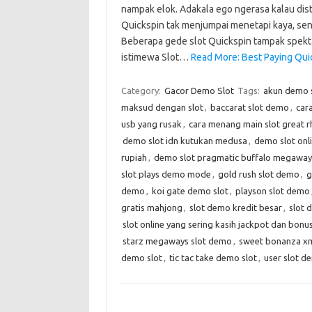
nampak elok. Adakala ego ngerasa kalau distri
Quickspin tak menjumpai menetapi kaya, se
Beberapa gede slot Quickspin tampak spekt
istimewa Slot…
Read More: Best Paying Quic
Category:
Gacor Demo Slot
Tags:
akun demo s
maksud dengan slot
,
baccarat slot demo
,
car
usb yang rusak
,
cara menang main slot great r
demo slot idn kutukan medusa
,
demo slot onl
rupiah
,
demo slot pragmatic buffalo megaway
slot plays demo mode
,
gold rush slot demo
,
g
demo
,
koi gate demo slot
,
playson slot demo
gratis mahjong
,
slot demo kredit besar
,
slot 
slot online yang sering kasih jackpot dan bon
starz megaways slot demo
,
sweet bonanza xm
demo slot
,
tic tac take demo slot
,
user slot d