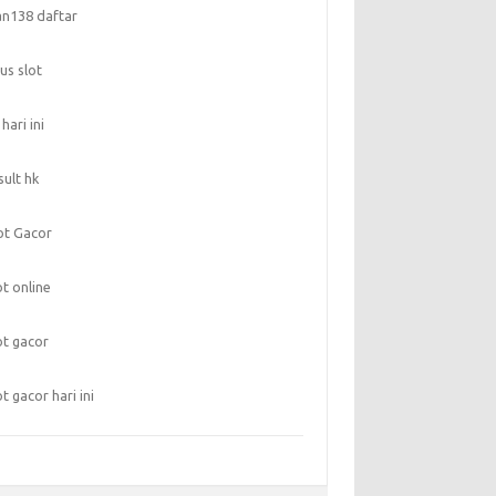
an138 daftar
tus slot
 hari ini
sult hk
ot Gacor
ot online
ot gacor
ot gacor hari ini