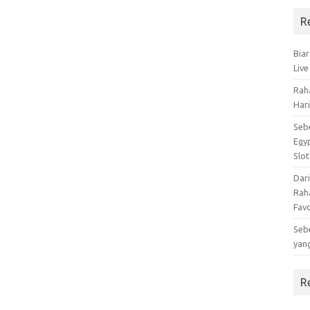
R
Biar
Live
Raha
Har
Seb
Egy
Slot
Dar
Raha
Fav
Seb
yan
R