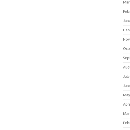
Mar
Feb
Jan
Dec
Nov
Oct
Sep
Aug
July
Jun
May
Apri
Mar
Feb