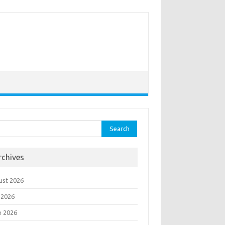
rch
rchives
ust 2026
 2026
e 2026