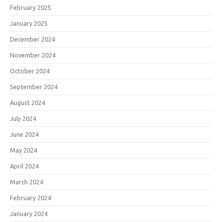
February 2025
January 2025
December 2024
November 2024
October 2024
September 2024
August 2024
July 2024
June 2024
May 2024
April 2024
March 2024
February 2024
January 2024