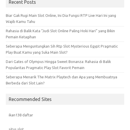
Recent Posts
Biar Gak Rugi Main Slot Online, Ini Dia Fungsi RTP Live Hari Ini yang
Wajib Kamu Tahu
Rahasia di Balik Kata “Judi Slot Online Paling Hoki Hari” yang Bikin
Pemain Ketagihan
Seberapa Menguntungkan Sih Rtp Slot Mysterious Egypt Pragmatic
Play Buat Kamu yang Suka Main Slot?
Dari Gates of Olympus Hingga Sweet Bonanza: Rahasia di Balik
Popularitas Pragmatic Play Slot Favorit Pemain
Seberapa Menarik The Matrix Playtech dan Apa yang Membuatnya
Berbeda dari Slot Lain?
Recommended Sites
ikan138 daftar
situs slot