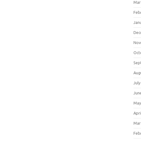
Mar
Feb
Jan
Dec
Nov
Oct
Sep
Aug
July
Jun
May
Apri
Mar
Feb