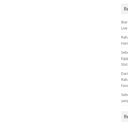
R
Biar
Live
Raha
Har
Seb
Egy
Slot
Dar
Raha
Fav
Seb
yan
R