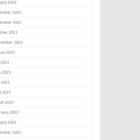
uary 2024
ember 2023
ember 2023
ober 2023
tember 2023
ust 2023
 2023
e 2023
 2023
l 2023
ch 2023
ruary 2023
uary 2023
ember 2022