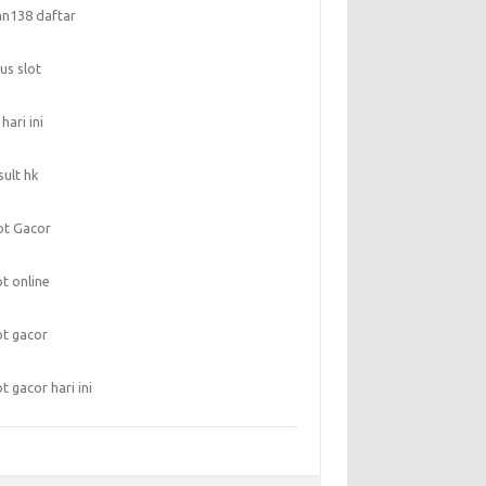
an138 daftar
tus slot
 hari ini
sult hk
ot Gacor
ot online
ot gacor
ot gacor hari ini