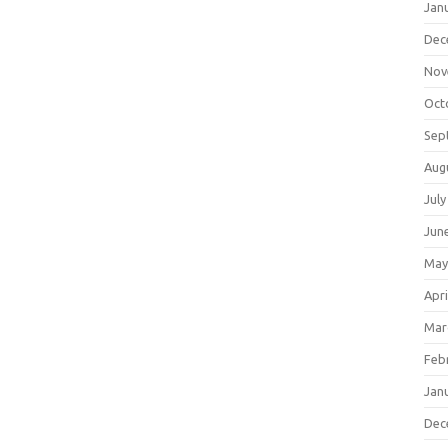
Jan
Dec
Nov
Oct
Sep
Aug
July
Jun
May
Apri
Mar
Feb
Jan
Dec