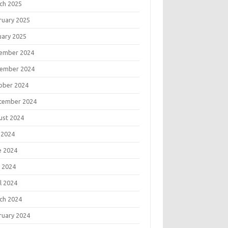
ch 2025
ruary 2025
uary 2025
ember 2024
ember 2024
ober 2024
tember 2024
ust 2024
 2024
e 2024
 2024
l 2024
ch 2024
ruary 2024