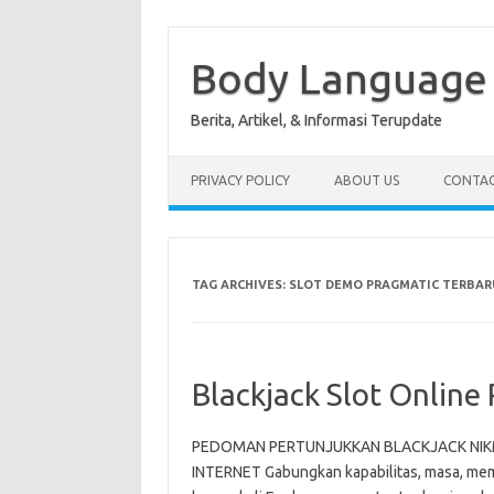
Skip
to
content
Body Language 
Berita, Artikel, & Informasi Terupdate
PRIVACY POLICY
ABOUT US
CONTAC
TAG ARCHIVES:
SLOT DEMO PRAGMATIC TERBAR
Blackjack Slot Online
PEDOMAN PERTUNJUKKAN BLACKJACK NIKMA
INTERNET Gabungkan kapabilitas, masa, mem