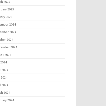
ch 2025
ruary 2025
uary 2025
ember 2024
ember 2024
ober 2024
tember 2024
ust 2024
 2024
e 2024
 2024
l 2024
ch 2024
ruary 2024