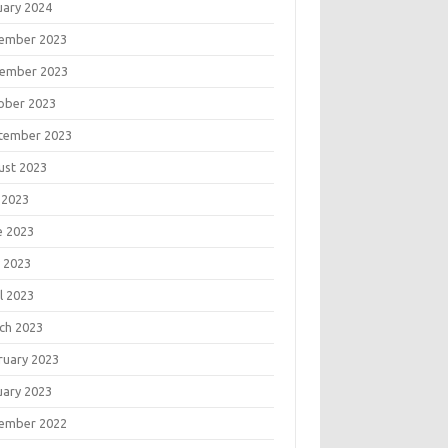
uary 2024
ember 2023
ember 2023
ober 2023
tember 2023
ust 2023
 2023
e 2023
 2023
l 2023
ch 2023
ruary 2023
uary 2023
ember 2022