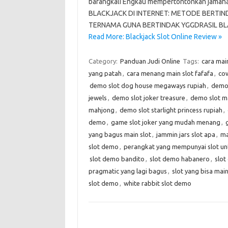
barangkali Engkau mempertontonkan jamahan 
BLACKJACK DI INTERNET: METODE BERTI
TERNAMA GUNA BERTINDAK YGGDRASIL BLA
Read More: Blackjack Slot Online Review »
Category:
Panduan Judi Online
Tags:
cara main
yang patah
,
cara menang main slot fafafa
,
co
demo slot dog house megaways rupiah
,
demo 
jewels
,
demo slot joker treasure
,
demo slot m
mahjong
,
demo slot starlight princess rupiah
,
demo
,
game slot joker yang mudah menang
,
yang bagus main slot
,
jammin jars slot apa
,
ma
slot demo
,
perangkat yang mempunyai slot u
slot demo bandito
,
slot demo habanero
,
slot
pragmatic yang lagi bagus
,
slot yang bisa ma
slot demo
,
white rabbit slot demo