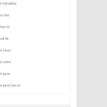
an138 daftar
tus slot
 hari ini
sult hk
ot Gacor
ot online
ot gacor
ot gacor hari ini