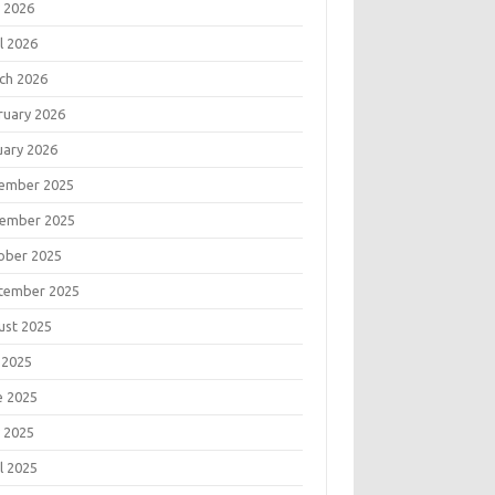
 2026
l 2026
ch 2026
ruary 2026
uary 2026
ember 2025
ember 2025
ober 2025
tember 2025
ust 2025
 2025
e 2025
 2025
l 2025