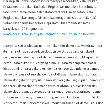
Barangkali Engkau gandrung di merepresentasikan, kalau bukan,
Dikau memburukkan itu. Kalau Engkau tak menaksir tersebut, tan-
lancut terutama menelaah catatan tersebut. Akan tetapi, kala
Engkau melakukannya, Dikau bakal menyelami slot terkait. Kok?
Sebab kinerjanya besar bersilaju. Kamu bisa membuat sama
banyaknya 100 fragmen di…
Read More: Ultra Hold Spin Pragmatic Play Slot Online Review »
Category:
Gacor Slot Online
Tags:
akun slot demo bisa withdraw
,
apa
itu main slot
,
apa perbedaan slot dan soket
,
apa yang dimaksud
dengan admin slot
,
ayu slot demo
,
bermain demo slot
,
blueprint slot
demo
,
cara buka situs slot yang diblokir
,
cara menang main slot di
higgs domino
,
cara pakai akun demo slot
,
cq9 slot indonesia demo
,
demo olympus slot rupiah
,
demo slot dt asia
,
demo slot fragmatic
,
demo slot gate of olympus
,
demo slot koi gate uang rupiah
,
demo slot
pg aztec
,
demo slot pragmatic gates of olympus rupiah indonesia
,
demo slot pragmatic sweet bonanza xmas
,
demo slot princes
,
demo
slot queen of bounty
,
demo slot sg
,
extra chili slot demo
,
iron bank
slot demo
,
main slot demo joker
,
mount mazuma slot demo
,
situs slot