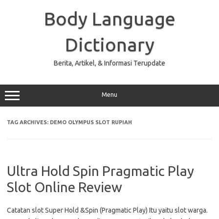
Skip
to
Body Language
content
Dictionary
Berita, Artikel, & Informasi Terupdate
Menu
TAG ARCHIVES:
DEMO OLYMPUS SLOT RUPIAH
Ultra Hold Spin Pragmatic Play
Slot Online Review
Catatan slot Super Hold &Spin (Pragmatic Play) Itu yaitu slot warga.