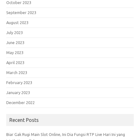
October 2023
September 2023
August 2023
July 2023
June 2023
May 2023
April 2023
March 2023
February 2023
January 2023
December 2022
Recent Posts
Biar Gak Rugi Main Slot Online, Ini Dia Fungsi RTP Live Hari Ini yang