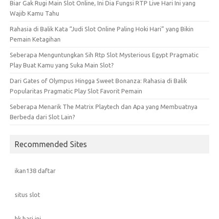
Biar Gak Rugi Main Slot Online, Ini Dia Fungsi RTP Live Hari Ini yang
Wajib Kamu Tahu
Rahasia di Balik Kata “Judi Slot Online Paling Hoki Hari” yang Bikin
Pemain Ketagihan
Seberapa Menguntungkan Sih Rtp Slot Mysterious Egypt Pragmatic
Play Buat Kamu yang Suka Main Slot?
Dari Gates of Olympus Hingga Sweet Bonanza: Rahasia di Balik
Popularitas Pragmatic Play Slot Favorit Pemain
Seberapa Menarik The Matrix Playtech dan Apa yang Membuatnya
Berbeda dari Slot Lain?
Recommended Sites
ikan138 daftar
situs slot
hk hari ini