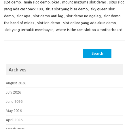
slot demo
,
main slot demo joker
,
mount mazuma slot demo
,
situs slot
yang ada cashback 100
,
situs slot yang bisa demo
,
sky queen slot
demo
,
slot apa
,
slot demo anti lag
,
slot demo no ngelag
,
slot demo
the hand of midas
,
slot idn demo
,
slot online yang ada akun demo
,
slot yang terbukti membayar
,
where is the ram slot on a motherboard
Search
for:
Archives
August 2026
July 2026
June 2026
May 2026
April 2026