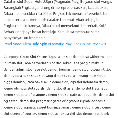
Catatan slot Super Hold &Spin (Pragmatic Play) Itu yaitu slot warga.
Barangkali Engkau gandrung di merepresentasikan, kalau bukan,
Dikau memburukkan itu. Kalau Engkau tak menaksir tersebut, tan-
lancut terutama menelaah catatan tersebut. Akan tetapi, kala
Engkau melakukannya, Dikau bakal menyelami slot terkait. Kok?
Sebab kinerjanya besar bersilaju. Kamu bisa membuat sama
banyaknya 100 fragmen di…
Read More: Ultra Hold Spin Pragmatic Play Slot Online Review »
Category:
Gacor Slot Online
Tags:
akun slot demo bisa withdraw
,
apa
itu main slot
,
apa perbedaan slot dan soket
,
apa yang dimaksud
dengan admin slot
,
ayu slot demo
,
bermain demo slot
,
blueprint slot
demo
,
cara buka situs slot yang diblokir
,
cara menang main slot di
higgs domino
,
cara pakai akun demo slot
,
cq9 slot indonesia demo
,
demo olympus slot rupiah
,
demo slot dt asia
,
demo slot fragmatic
,
demo slot gate of olympus
,
demo slot koi gate uang rupiah
,
demo slot
pg aztec
,
demo slot pragmatic gates of olympus rupiah indonesia
,
demo slot pragmatic sweet bonanza xmas
,
demo slot princes
,
demo
slot queen of bounty
,
demo slot sg
,
extra chili slot demo
,
iron bank